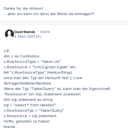
Danke für die Antwort ...
... aber wo kann ich denn die Werte da eintragen?!
Gast therok
Gäste
4. März 2002
24 j
z.B.
dim c as Combobox
c.RowSourceType = "Value List"
c.RowSource = "1;rot;2;gruen;3;gelb" etc.
Mit "c.RowSourceType" (Herkunftstyp)
setzt man den Typ der Herkunft fest (;-) wie
Abfrage/Feldliste/Wertliste.
Wenn der Typ "Table/Query" ist, kann man der Eigenschaft
"RowSource" ein SQL-Statement zuweisen:
Dim sql_statement as string
sql = "select * from tabelleX"
c.RowSourceTyp = "Table/Query"
c.Rowsource = sql_statement
Hoffe, geholfen zu haben
therok