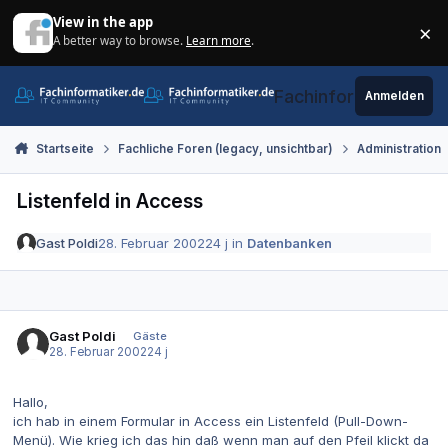
Zum Inhalt springen
View in the app
×
A better way to browse.
Learn more
.
Di
Fachinformatiker.de
Anmelden
Startseite
Fachliche Foren (legacy, unsichtbar)
Administration
Listenfeld in Access
Gast Poldi
28. Februar 2002
24 j
in
Datenbanken
Gast Poldi
Gäste
28. Februar 2002
24 j
Hallo,
ich hab in einem Formular in Access ein Listenfeld (Pull-Down-
Menü). Wie krieg ich das hin daß wenn man auf den Pfeil klickt da