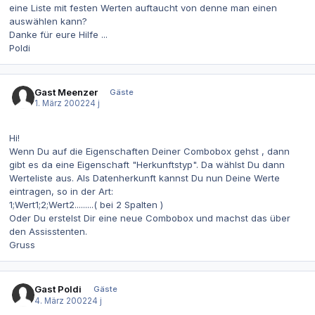
eine Liste mit festen Werten auftaucht von denne man einen
auswählen kann?
Danke für eure Hilfe ...
Poldi
Gast Meenzer
Gäste
1. März 2002
24 j
Hi!
Wenn Du auf die Eigenschaften Deiner Combobox gehst , dann
gibt es da eine Eigenschaft "Herkunftstyp". Da wählst Du dann
Werteliste aus. Als Datenherkunft kannst Du nun Deine Werte
eintragen, so in der Art:
1;Wert1;2;Wert2.........( bei 2 Spalten )
Oder Du erstelst Dir eine neue Combobox und machst das über
den Assisstenten.
Gruss
Gast Poldi
Gäste
4. März 2002
24 j