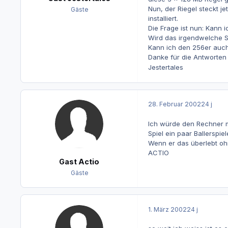
Nun, der Riegel steckt 
Gäste
installiert.
Die Frage ist nun: Kann 
Wird das irgendwelche S
Kann ich den 256er auch
Danke für die Antworte
Jestertales
28. Februar 2002
24 j
Ich würde den Rechner ma
Spiel ein paar Ballerspie
Wenn er das überlebt oh
ACTIO
Gast Actio
Gäste
1. März 2002
24 j