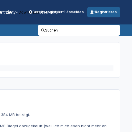
er.de
mmunity
Downloads
Jobs
Info
Bereits registriert? Anmelden
Registrieren
Suchen
 384 MB beträgt.
 MB Riegel dazugekauft (weil ich mich eben nicht mehr an