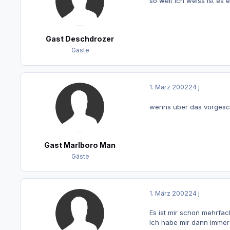
so weit ich weiss ist es 
Gast Deschdrozer
Gäste
1. März 2002
24 j
wenns über das vorgeschr
Gast Marlboro Man
Gäste
1. März 2002
24 j
Es ist mir schon mehrfa
Ich habe mir dann immer 