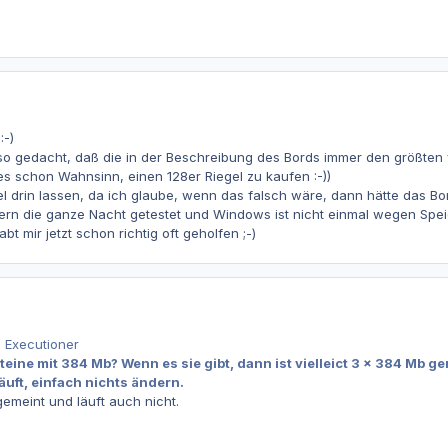
:-)
so gedacht, daß die in der Beschreibung des Bords immer den größten
s schon Wahnsinn, einen 128er Riegel zu kaufen :-))
l drin lassen, da ich glaube, wenn das falsch wäre, dann hätte das Bor
rn die ganze Nacht getestet und Windows ist nicht einmal wegen Spei
bt mir jetzt schon richtig oft geholfen ;-)
 Executioner
ine mit 384 Mb? Wenn es sie gibt, dann ist vielleict 3 x 384 Mb ge
uft, einfach nichts ändern.
gemeint und läuft auch nicht.