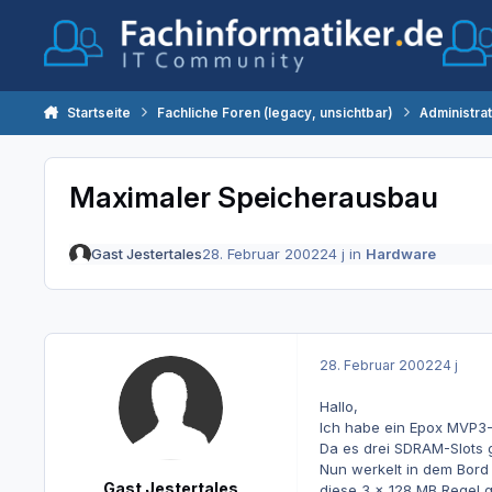
Zum Inhalt springen
Startseite
Fachliche Foren (legacy, unsichtbar)
Administra
Maximaler Speicherausbau
Gast Jestertales
28. Februar 2002
24 j
in
Hardware
28. Februar 2002
24 j
Hallo,
Ich habe ein Epox MVP3-
Da es drei SDRAM-Slots g
Nun werkelt in dem Bord 
Gast Jestertales
diese 3 x 128 MB Regel 