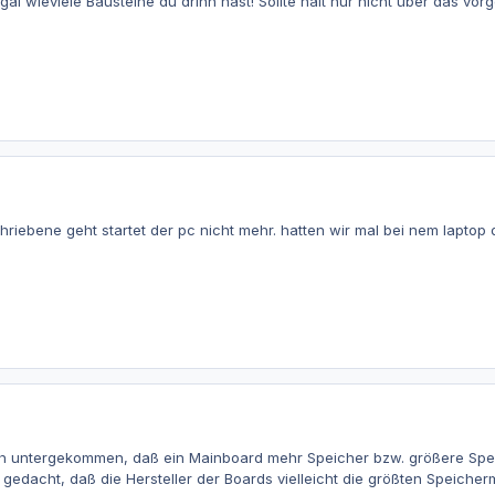
egal wieviele Bausteine du drinn hast! Sollte halt nur nicht über das v
iebene geht startet der pc nicht mehr. hatten wir mal bei nem laptop d
ch untergekommen, daß ein Mainboard mehr Speicher bzw. größere Spe
gedacht, daß die Hersteller der Boards vielleicht die größten Speiche