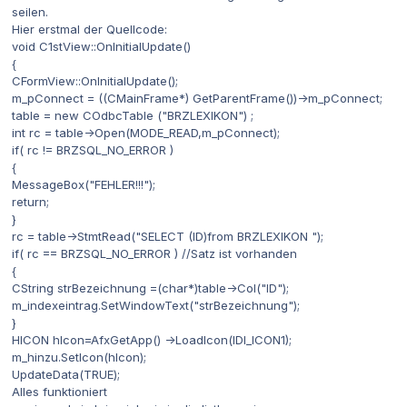
seilen.
Hier erstmal der Quellcode:
void C1stView::OnInitialUpdate()
{
CFormView::OnInitialUpdate();
m_pConnect = ((CMainFrame*) GetParentFrame())->m_pConnect;
table = new COdbcTable ("BRZLEXIKON") ;
int rc = table->Open(MODE_READ,m_pConnect);
if( rc != BRZSQL_NO_ERROR )
{
MessageBox("FEHLER!!!");
return;
}
rc = table->StmtRead("SELECT (ID)from BRZLEXIKON ");
if( rc == BRZSQL_NO_ERROR ) //Satz ist vorhanden
{
CString strBezeichnung =(char*)table->Col("ID");
m_indexeintrag.SetWindowText("strBezeichnung");
}
HICON hIcon=AfxGetApp() ->LoadIcon(IDI_ICON1);
m_hinzu.SetIcon(hIcon);
UpdateData(TRUE);
Alles funktioniert