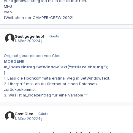
nur irgendwie krieg ich nix in die listbox rein.
MFG
cleo
[Weibchen der CAMPER-CREW 2002]
Gast gugelhupf
Gäste
1. März 2002
24 j
Original geschrieben von Cleo
MORGEN!!!
m_indexeintrag.SetWindowText("strBezeichnung");
}
1. Lass die Hochkommata erstmal weg in SetWindowText.
2. Überprüf mal, ob du überhaupt einen Datensatz
zurückbekommst.
3. Was ist m_indexeintrag für eine Variable ??
Gast Cleo
Gäste
1. März 2002
24 j