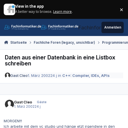
Zum Inhalt springen
View in the app
×
A better way to browse.
Learn more
.
Di
Fachinformatiker.de
Anmelden
Startseite
Fachliche Foren (legacy, unsichtbar)
Programmieru
Daten aus einer Datenbank in eine Listbox
schreiben
Gast Cleo
1. März 2002
24 j
in
C++: Compiler, IDEs, APIs
Gast Cleo
Gäste
1. März 2002
24 j
MORGEN!!!
Ich arbeite mit dem vc studio und hänge etzt irgendwie in den