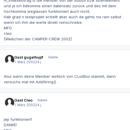
m_indexeintrag is die member von der listbox bzw listenelement
und ja ich bekomme einen datensatz zurück und des mit dem
hochkomma weglassen funktioniert auch nicht.
Hab grad n testprojekt erstellt aber auch da gehts nix rein selbst
wenn ich ihm die werte direkt reinschreibe
MFG
cleo
[Weibchen der CAMPER-CREW 2002]
Gast gugelhupf
Gäste
1. März 2002
24 j
Also wenn deine Member wirklich von CListBox stammt, dann
versuchs mal mit AddString() .
Gast Cleo
Gäste
1. März 2002
24 j
jep funktioniert!
DANKE!