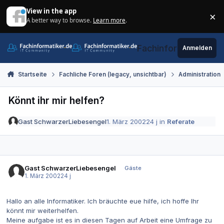
Zum Inhalt springen
View in the app
×
A better way to browse.
Learn more
.
Di
Fachinformatiker.de
Anmelden
Startseite
Fachliche Foren (legacy, unsichtbar)
Administration
Könnt ihr mir helfen?
Gast SchwarzerLiebesengel
1. März 2002
24 j
in
Referate
Gast SchwarzerLiebesengel
Gäste
1. März 2002
24 j
Hallo an alle Informatiker. Ich bräuchte eue hilfe, ich hoffe Ihr
könnt mir weiterhelfen.
Meine aufgabe ist es in diesen Tagen auf Arbeit eine Umfrage zu