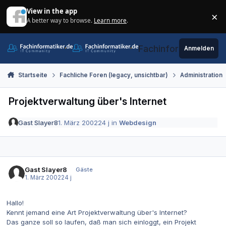
Zum Inhalt springen
View in the app
×
A better way to browse.
Learn more
.
Di
Fachinformatiker.de
Anmelden
Startseite
Fachliche Foren (legacy, unsichtbar)
Administration
Projektverwaltung über's Internet
Gast Slayer8
1. März 2002
24 j
in
Webdesign
Gast Slayer8
Gäste
1. März 2002
24 j
Hallo!
Kennt jemand eine Art Projektverwaltung über's Internet?
Das ganze soll so laufen, daß man sich einloggt, ein Projekt