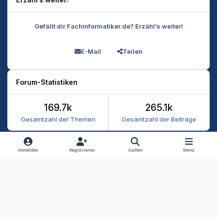
Gefällt dir Fachinformatiker.de? Erzähl’s weiter!
E-Mail
Teilen
Forum-Statistiken
169.7k
265.1k
Gesamtzahl der Themen
Gesamtzahl der Beiträge
Heller Modus
Dunkler Modus
Systemeinstellung
Anmelden
Registrieren
Suchen
Menü
Datenschutz
Kontakt
Cookies
RSS
Fachinformatiker 2026
Powered by
Invision Community