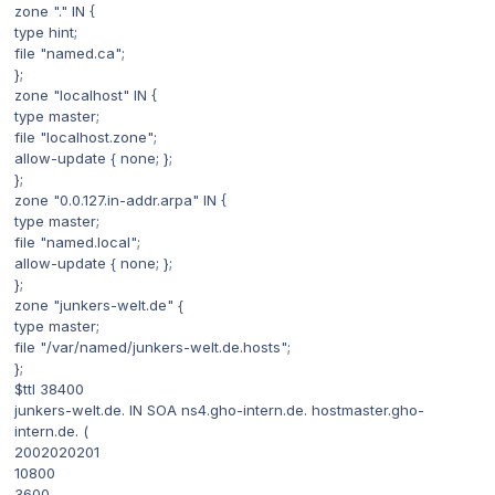
zone "." IN {
type hint;
file "named.ca";
};
zone "localhost" IN {
type master;
file "localhost.zone";
allow-update { none; };
};
zone "0.0.127.in-addr.arpa" IN {
type master;
file "named.local";
allow-update { none; };
};
zone "junkers-welt.de" {
type master;
file "/var/named/junkers-welt.de.hosts";
};
$ttl 38400
junkers-welt.de. IN SOA ns4.gho-intern.de. hostmaster.gho-
intern.de. (
2002020201
10800
3600