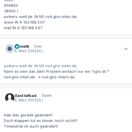
604800
38400 )
junkers-welt.de. IN NS ns4.gho-inten.de.
www IN A 192.168.3.67
mail IN A 192.168.3.67
Autor-Statistiken
DanielB
User
6. März 2002
24 j
junkers-welt.de. IN NS ns4.gho-inten.de.
Kann es sein das dein Problem einfach nur ein Typo ist ?
ns4.gho-inten.de. -> ns4.gho-intern.de.
Gast tafkad
Gäste
6. März 2002
24 j
Hab das gerade geändert!
Doch klappen tut es immer noch nicht!!!
Timeserial ist auch geändert!