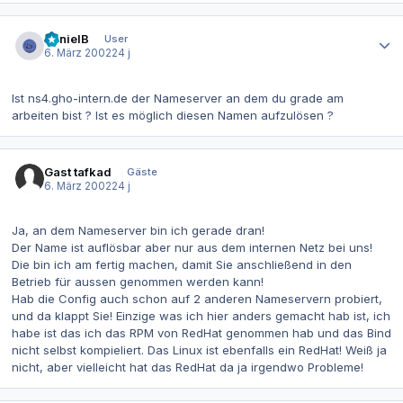
Autor-Statistiken
DanielB
User
6. März 2002
24 j
Ist ns4.gho-intern.de der Nameserver an dem du grade am
arbeiten bist ? Ist es möglich diesen Namen aufzulösen ?
Gast tafkad
Gäste
6. März 2002
24 j
Ja, an dem Nameserver bin ich gerade dran!
Der Name ist auflösbar aber nur aus dem internen Netz bei uns!
Die bin ich am fertig machen, damit Sie anschließend in den
Betrieb für aussen genommen werden kann!
Hab die Config auch schon auf 2 anderen Nameservern probiert,
und da klappt Sie! Einzige was ich hier anders gemacht hab ist, ich
habe ist das ich das RPM von RedHat genommen hab und das Bind
nicht selbst kompieliert. Das Linux ist ebenfalls ein RedHat! Weiß ja
nicht, aber vielleicht hat das RedHat da ja irgendwo Probleme!