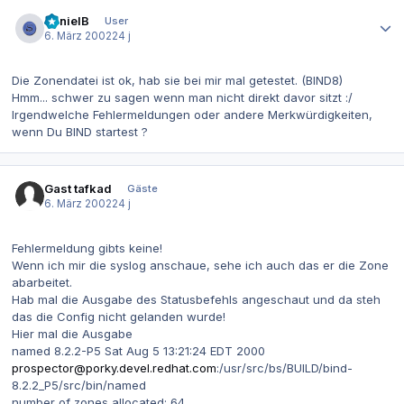
Autor-Statistiken
DanielB
User
6. März 2002
24 j
Die Zonendatei ist ok, hab sie bei mir mal getestet. (BIND8)
Hmm... schwer zu sagen wenn man nicht direkt davor sitzt :/
Irgendwelche Fehlermeldungen oder andere Merkwürdigkeiten,
wenn Du BIND startest ?
Gast tafkad
Gäste
6. März 2002
24 j
Fehlermeldung gibts keine!
Wenn ich mir die syslog anschaue, sehe ich auch das er die Zone
abarbeitet.
Hab mal die Ausgabe des Statusbefehls angeschaut und da steh
das die Config nicht gelanden wurde!
Hier mal die Ausgabe
named 8.2.2-P5 Sat Aug 5 13:21:24 EDT 2000
prospector@porky.devel.redhat.com
:/usr/src/bs/BUILD/bind-
8.2.2_P5/src/bin/named
number of zones allocated: 64