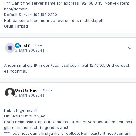
*** Can't find server name for address 192.168.3.45: Non-existent
host/domain
Default Server: 192.168.2.100
Hab da keine Idee mehr zu, warum das nicht klappt!
Gruß Tafkad
Autor-Statistiken
DanielB
User
6. März 2002
24 j
Ändern mal die IP in der /etc/resolv.conf auf 127.0.0.1. Und versuch
es nochmal.
Gast tafkad
Gäste
6. März 2002
24 j
Hab ich gemacht!
Ein Fehler ist nun weg!
Doch beim nslookup auf Domains für die er verantwortlich sein soll
gibt er immernoch folgendes aus!
*** localhost can't find junkers-welt.de: Non-existent host/domain