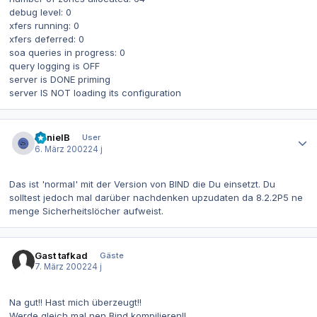
debug level: 0
xfers running: 0
xfers deferred: 0
soa queries in progress: 0
query logging is OFF
server is DONE priming
server IS NOT loading its configuration
Autor-Statistiken
DanielB
User
6. März 2002
24 j
Das ist 'normal' mit der Version von BIND die Du einsetzt. Du
solltest jedoch mal darüber nachdenken upzudaten da 8.2.2P5 ne
menge Sicherheitslöcher aufweist.
Gast tafkad
Gäste
7. März 2002
24 j
Na gut!! Hast mich überzeugt!!
Werde gleich mal nen Bind kompilieren!!