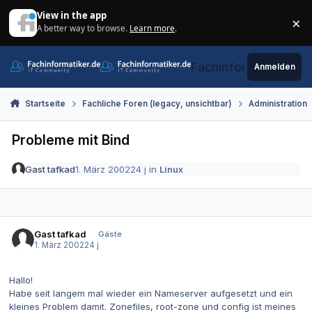
Zum Inhalt springen
View in the app
×
A better way to browse.
Learn more
.
Di
Fachinformatiker.de
Anmelden
Startseite
Fachliche Foren (legacy, unsichtbar)
Administration
Probleme mit Bind
Gast tafkad
1. März 2002
24 j
in
Linux
Gast tafkad
Gäste
1. März 2002
24 j
Hallo!
Habe seit langem mal wieder ein Nameserver aufgesetzt und ein
kleines Problem damit. Zonefiles, root-zone und config ist meines