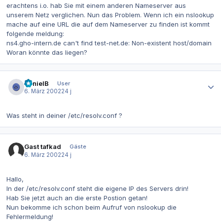
erachtens i.o. hab Sie mit einem anderen Nameserver aus
unserem Netz verglichen. Nun das Problem. Wenn ich ein nslookup
mache auf eine URL die auf dem Nameserver zu finden ist kommt
folgende meldung:
ns4.gho-intern.de can't find test-net.de: Non-existent host/domain
Woran könnte das liegen?
Autor-Statistiken
DanielB
User
6. März 2002
24 j
Was steht in deiner /etc/resolv.conf ?
Gast tafkad
Gäste
6. März 2002
24 j
Hallo,
In der /etc/resolv.conf steht die eigene IP des Servers drin!
Hab Sie jetzt auch an die erste Postion getan!
Nun bekomme ich schon beim Aufruf von nslookup die
Fehlermeldung!