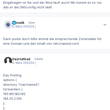
Eingetragen ist Sie und der Bind läuft auch! Mir kommt es so vor,
das er die DNSconfig nicht lädt!
Autor-Statistiken
DanielB
User
6. März 2002
24 j
Dann poste doch bitte einmal die ensprechende Zonendatei für
eine Domain und den Inhalt von /etc/named.conf.
Gast tafkad
Gäste
6. März 2002
24 j
Das Posting
options {
directory "/var/named";
forwarders {
195.185.185.195;
194.25.2.129;
};
};