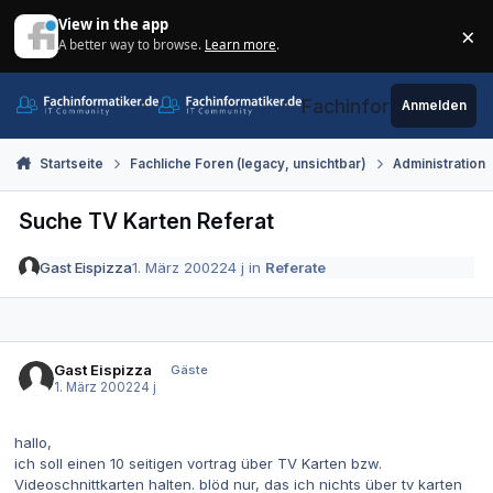
Zum Inhalt springen
View in the app
×
A better way to browse.
Learn more
.
Di
Fachinformatiker.de
Anmelden
Startseite
Fachliche Foren (legacy, unsichtbar)
Administration
Suche TV Karten Referat
Gast Eispizza
1. März 2002
24 j
in
Referate
Gast Eispizza
Gäste
1. März 2002
24 j
hallo,
ich soll einen 10 seitigen vortrag über TV Karten bzw.
Videoschnittkarten halten. blöd nur, das ich nichts über tv karten