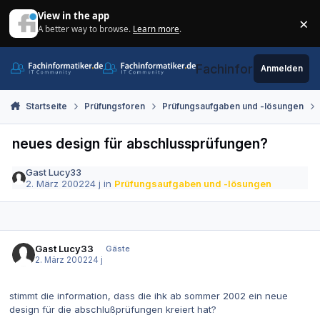
Zum Inhalt springen
View in the app
×
A better way to browse.
Learn more
.
Di
Fachinformatiker.de
Anmelden
Startseite
Prüfungsforen
Prüfungsaufgaben und -lösungen
neues design für abschlussprüfungen?
Gast Lucy33
2. März 2002
24 j
in
Prüfungsaufgaben und -lösungen
Gast Lucy33
Gäste
2. März 2002
24 j
stimmt die information, dass die ihk ab sommer 2002 ein neue
design für die abschlußprüfungen kreiert hat?