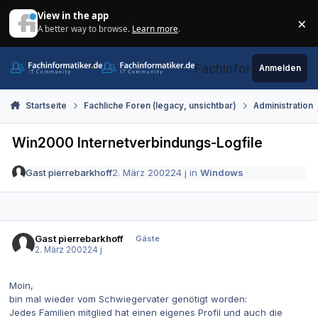
Zum Inhalt springen
View in the app
×
A better way to browse.
Learn more
.
Di
Fachinformatiker.de
Anmelden
Startseite
Fachliche Foren (legacy, unsichtbar)
Administration
Win2000 Internetverbindungs-Logfile
Gast pierrebarkhoff
2. März 2002
24 j
in
Windows
Gast pierrebarkhoff
Gäste
2. März 2002
24 j
Moin,
bin mal wieder vom Schwiegervater genötigt worden:
Jedes Familien mitglied hat einen eigenes Profil und auch die