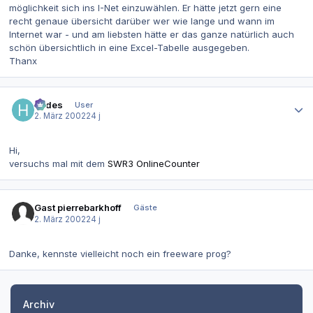
möglichkeit sich ins I-Net einzuwählen. Er hätte jetzt gern eine
recht genaue übersicht darüber wer wie lange und wann im
Internet war - und am liebsten hätte er das ganze natürlich auch
schön übersichtlich in eine Excel-Tabelle ausgegeben.
Thanx
Autor-Statistiken
hades
User
2. März 2002
24 j
Hi,
versuchs mal mit dem
SWR3 OnlineCounter
Gast pierrebarkhoff
Gäste
2. März 2002
24 j
Danke, kennste vielleicht noch ein freeware prog?
Archiv