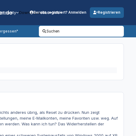
er.de
mmunity
Downloads
Jobs
Info
Bereits registriert? Anmelden
Registrieren
vergessen"
Suchen
ichts anderes übrig, als Reset zu drücken. Nun zeigt
stellungen, meine E-Mailkonten, meine Favoriten usw. weg. Auf
den werden. Was kann ich tun? Das Widerherstellen der
t wegen eines schweren Systemausfalls von Windows 2000 auf XP