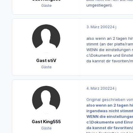
umgestiegen).
Gäste
3. März 2002
24 j
also wenn an 2 tagen hin
stimmt (an der platte/ram
WENN die einstellungen n
c:\Dokumente und Einst
Gast stiV
da kannst dir favoriten/m
Gäste
4. März 2002
24 j
Original geschrieben von
also wenn an 2 tagen h
irgendwas nicht stimmt 
WENN die einstellungen
Gast King555
c:\Dokumente und Ein
da kannst dir favoriten
Gäste