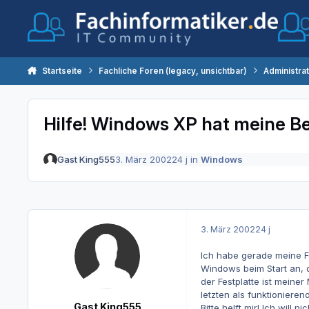
Zum Inhalt springen
Startseite
Fachliche Foren (legacy, unsichtbar)
Administra
Hilfe! Windows XP hat meine B
Gast King555
3. März 2002
24 j
in
Windows
3. März 2002
24 j
Ich habe gerade meine Fe
Windows beim Start an, d
der Festplatte ist meine
letzten als funktionieren
Gast King555
Bitte helft mir! Ich wil