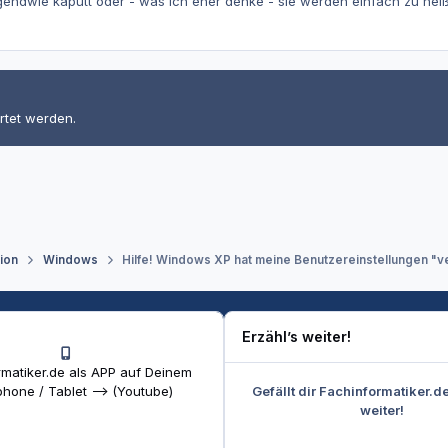
rgendwie kaputt oder - was ich eher denke - sie werden einfach zu hei
rtet werden.
tion
Windows
Hilfe! Windows XP hat meine Benutzereinstellungen "
Erzähl’s weiter!
matiker.de als APP auf Deinem
Gefällt dir Fachinformatiker.d
hone / Tablet --> (Youtube)
weiter!