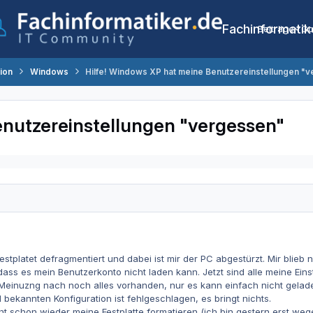
Fachinformatik
Beiträge
Co
tion
Windows
Hilfe! Windows XP hat meine Benutzereinstellungen "
enutzereinstellungen "vergessen"
stplatet defragmentiert und dabei ist mir der PC abgestürzt. Mir blieb n
ass es mein Benutzerkonto nicht laden kann. Jetzt sind alle meine Ein
r Meinuzng nach noch alles vorhanden, nur es kann einfach nicht gela
d bekannten Konfiguration ist fehlgeschlagen, es bringt nichts.
l nicht schon wieder meine Festplatte formatieren (ich bin gestern ers