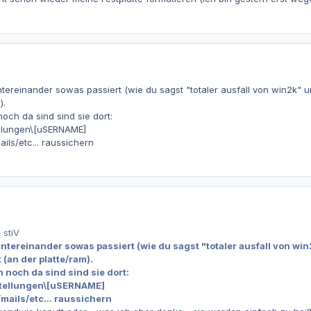
tereinander sowas passiert (wie du sagst "totaler ausfall von win2k"
).
och da sind sind sie dort:
ellungen\[uSERNAME]
ails/etc... raussichern
 stiV
intereinander sowas passiert (wie du sagst "totaler ausfall von w
(an der platte/ram).
 noch da sind sind sie dort:
stellungen\[uSERNAME]
/mails/etc... raussichern