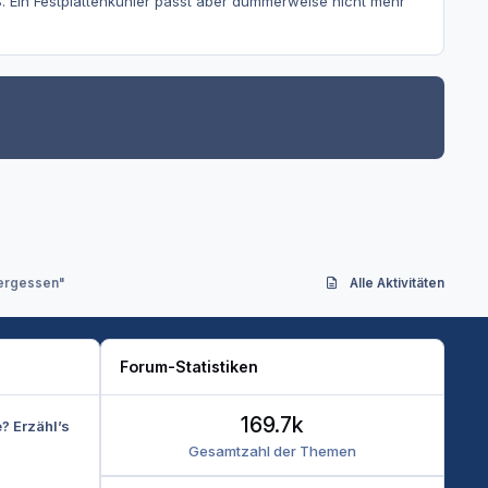
ß. Ein Festplattenkühler passt aber dummerweise nicht mehr
vergessen"
Alle Aktivitäten
Forum-Statistiken
169.7k
e? Erzähl’s
Gesamtzahl der Themen