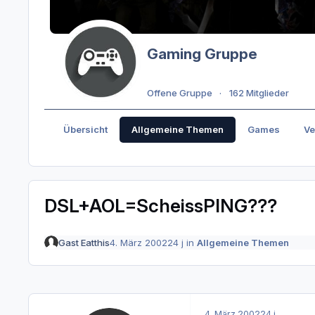
Gaming Gruppe
Offene Gruppe
162 Mitglieder
Übersicht
Allgemeine Themen
Games
Ve
DSL+AOL=ScheissPING???
Gast Eatthis
4. März 2002
24 j
in
Allgemeine Themen
4. März 2002
24 j