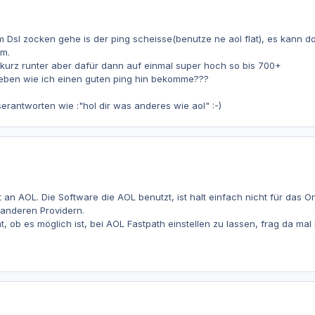
 Dsl zocken gehe is der ping scheisse(benutze ne aol flat), es kann do
hm.
kurz runter aber dafür dann auf einmal super hoch so bis 700+
 geben wie ich einen guten ping hin bekomme???
erantworten wie :"hol dir was anderes wie aol" :-)
egt an AOL. Die Software die AOL benutzt, ist halt einfach nicht für da
 anderen Providern.
cht, ob es möglich ist, bei AOL Fastpath einstellen zu lassen, frag da mal