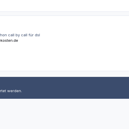
on call by call für dsl
ekosten.de
rtet werden.