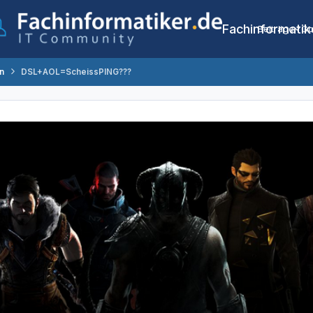
Fachinformatik
Beiträge
Co
n
DSL+AOL=ScheissPING???