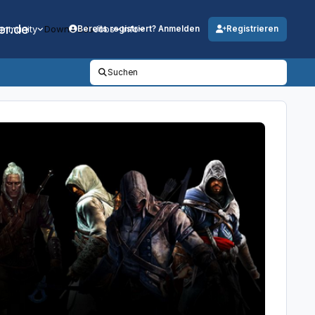
er.de
mmunity
Downloads
Jobs
Info
Bereits registriert? Anmelden
Registrieren
Suchen