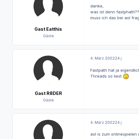
danke,
was ist denn fastphath?
muss ich das bei aol fra
Gast Eatthis
Gäste
4. März 2002
24 j
Fastpath hat ja eigendli
Threads so liest
Gast R8DER
Gäste
4. März 2002
24 j
aol is zum onlinespielen