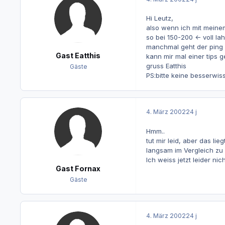
Hi Leutz,
also wenn ich mit meinem
so bei 150-200 <- voll la
manchmal geht der ping 
Gast Eatthis
kann mir mal einer tips
gruss Eatthis
Gäste
PS:bitte keine besserwiss
4. März 2002
24 j
Hmm..
tut mir leid, aber das li
langsam im Vergleich zu
Ich weiss jetzt leider ni
Gast Fornax
Gäste
4. März 2002
24 j