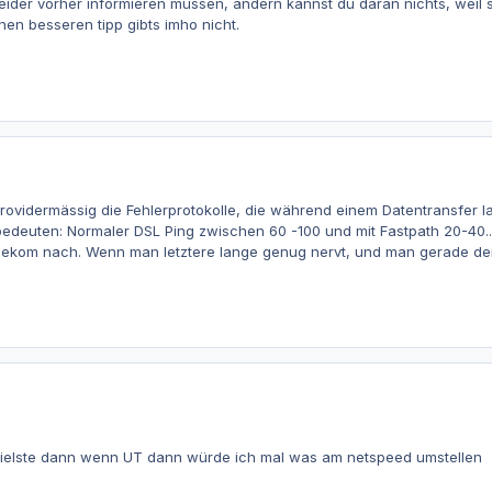
leider vorher informieren müssen, ändern kannst du daran nichts, weil s
!nen besseren tipp gibts imho nicht.
rovidermässig die Fehlerprotokolle, die während einem Datentransfer l
edeuten: Normaler DSL Ping zwischen 60 -100 und mit Fastpath 20-40...
lekom nach. Wenn man letztere lange genug nervt, und man gerade den
pielste dann wenn UT dann würde ich mal was am netspeed umstellen