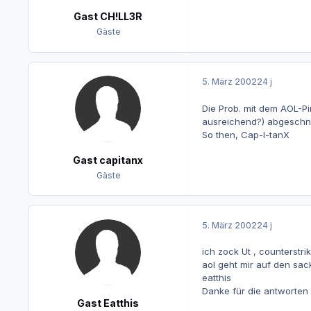
Gast CH!LL3R
Gäste
5. März 2002
24 j
Die Prob. mit dem AOL-Pi
ausreichend?) abgeschn
So then, Cap-I-tanX
Gast capitanx
Gäste
5. März 2002
24 j
ich zock Ut , counterstri
aol geht mir auf den sack
eatthis
Danke für die antworten
Gast Eatthis