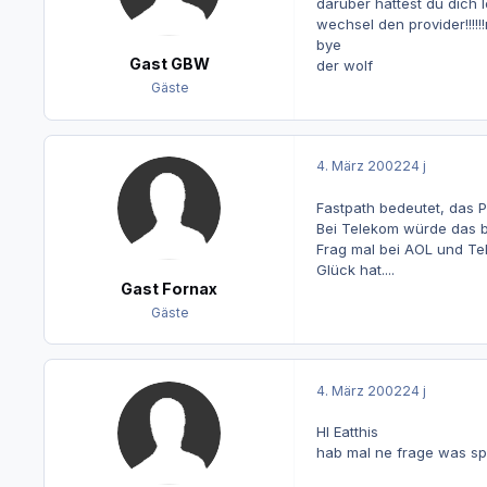
darüber hättest du dich 
wechsel den provider!!!!!
bye
Gast GBW
der wolf
Gäste
4. März 2002
24 j
Fastpath bedeutet, das P
Bei Telekom würde das b
Frag mal bei AOL und Te
Glück hat....
Gast Fornax
Gäste
4. März 2002
24 j
HI Eatthis
hab mal ne frage was s