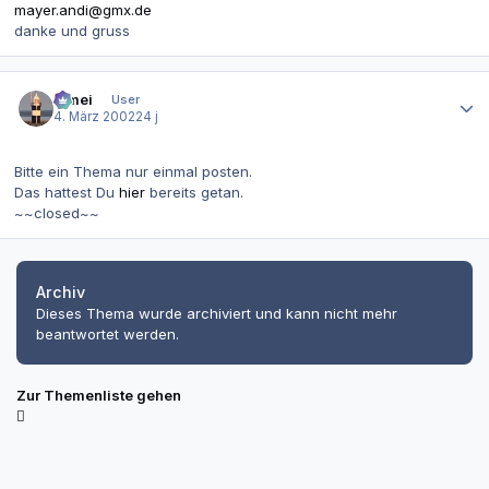
mayer.andi@gmx.de
danke und gruss
Autor-Statistiken
bimei
User
4. März 2002
24 j
Bitte ein Thema nur einmal posten.
Das hattest Du
hier
bereits getan.
~~closed~~
Archiv
Dieses Thema wurde archiviert und kann nicht mehr
beantwortet werden.
Zur Themenliste gehen