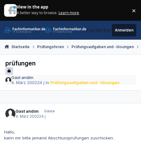
Zum Inhalt springen
View in the app
×
A better way to browse.
Learn more
.
Di
Fachinformatiker.de
Anmelden
Startseite
Prüfungsforen
Prüfungsaufgaben und -lösungen
prüfungen
Gast andim
4. März 2002
24 j
in
Prüfungsaufgaben und -lösungen
Gast andim
Gäste
4. März 2002
24 j
Hallo,
kann mir bitte jemand Abschlussprüfungen zuschicken.