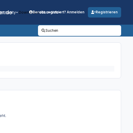
er.de
mmunity
Downloads
Jobs
Info
Bereits registriert? Anmelden
Registrieren
Suchen
eht.