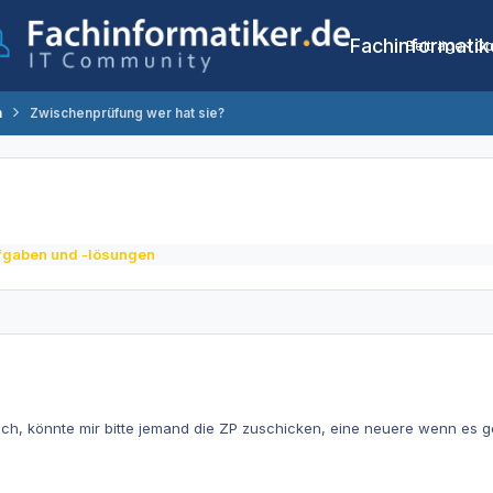
Fachinformatik
Beiträge
Co
n
Zwischenprüfung wer hat sie?
fgaben und -lösungen
ich, könnte mir bitte jemand die ZP zuschicken, eine neuere wenn es g