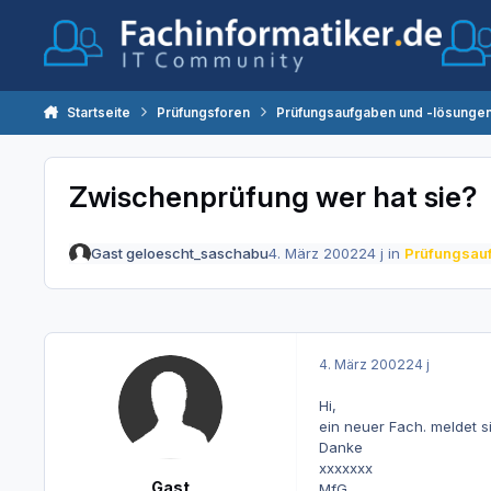
Zum Inhalt springen
Startseite
Prüfungsforen
Prüfungsaufgaben und -lösunge
Zwischenprüfung wer hat sie?
Gast geloescht_saschabu
4. März 2002
24 j
in
Prüfungsau
4. März 2002
24 j
Hi,
ein neuer Fach. meldet s
Danke
xxxxxxx
Gast
MfG