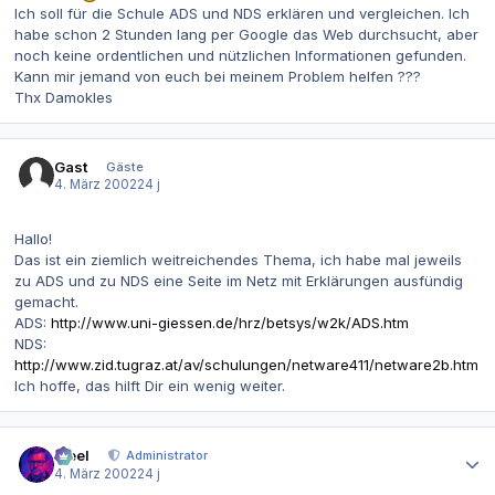
Ich soll für die Schule ADS und NDS erklären und vergleichen. Ich
habe schon 2 Stunden lang per Google das Web durchsucht, aber
noch keine ordentlichen und nützlichen Informationen gefunden.
Kann mir jemand von euch bei meinem Problem helfen ???
Thx Damokles
Gast
Gäste
4. März 2002
24 j
Hallo!
Das ist ein ziemlich weitreichendes Thema, ich habe mal jeweils
zu ADS und zu NDS eine Seite im Netz mit Erklärungen ausfündig
gemacht.
ADS:
http://www.uni-giessen.de/hrz/betsys/w2k/ADS.htm
NDS:
http://www.zid.tugraz.at/av/schulungen/netware411/netware2b.htm
Ich hoffe, das hilft Dir ein wenig weiter.
Autor-Statistiken
steel
Administrator
4. März 2002
24 j