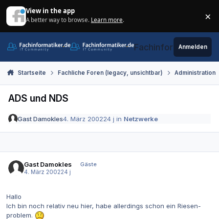
Zum Inhalt springen
View in the app
×
A better way to browse.
Learn more
.
Di
Fachinformatiker.de
Anmelden
Startseite
Fachliche Foren (legacy, unsichtbar)
Administration
ADS und NDS
Gast Damokles
4. März 2002
24 j
in
Netzwerke
Gast Damokles
Gäste
4. März 2002
24 j
Hallo
Ich bin noch relativ neu hier, habe allerdings schon ein Riesen-
problem.