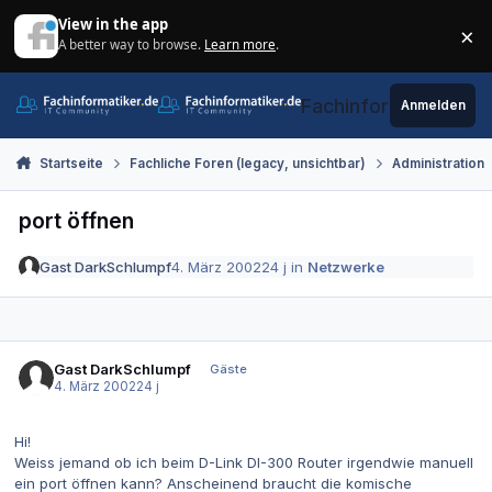
Zum Inhalt springen
View in the app
×
A better way to browse.
Learn more
.
Di
Fachinformatiker.de
Anmelden
Startseite
Fachliche Foren (legacy, unsichtbar)
Administration
port öffnen
Gast DarkSchlumpf
4. März 2002
24 j
in
Netzwerke
Gast DarkSchlumpf
Gäste
4. März 2002
24 j
Hi!
Weiss jemand ob ich beim D-Link DI-300 Router irgendwie manuell
ein port öffnen kann? Anscheinend braucht die komische