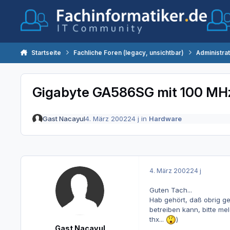
Zum Inhalt springen
Startseite
Fachliche Foren (legacy, unsichtbar)
Administra
Gigabyte GA586SG mit 100 MH
Gast Nacayul
4. März 2002
24 j
in
Hardware
4. März 2002
24 j
Guten Tach...
Hab gehört, daß obrig ge
betreiben kann, bitte mel
thx...
)
Gast Nacayul