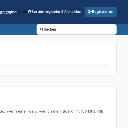
er.de
mmunity
Downloads
Jobs
Info
Bereits registriert? Anmelden
Registrieren
Suchen
e... wenn einer weiß, wie ich mein Board mit 100 MHz FSB