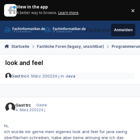
Zum Inhalt springen
View in the app
×
A better way to browse.
Learn more
.
Di
Fachinformatiker.de
Anmelden
Startseite
Fachliche Foren (legacy, unsichtbar)
Programmieru
look and feel
Gast trc
4. März 2002
24 j
in
Java
Gast trc
Gäste
4. März 2002
24 j
hi,
ich würde mir gerne mein eigenes look and feel für java swing
oberflächen schreiben, habe aber keine ahnung wie ich das