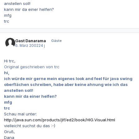
anstellen soll!
kann mir da einer helfen?
mfg
trc
Gast Danarama
Gäste
6. März 2002
24 j
Hi trc,
Original geschrieben von trc
hi,
ich würde mir gerne mein eigenes look and feel für java swing
oberflächen schreiben, habe aber keine ahnung wie ich das
anstellen soll!
kann mir da einer helfen?
mfg
trc
Schau mal unter:
http://java.sun.com/products/jlf/ed2/book/HIG.Visual.html
vielleicht suchst du das :-)
Gruß,
Dana