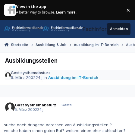
Zum Inhalt springen
View in the app
×
A better way to browse.
Learn more
.
Di
Fachinformatiker.de
Anmelden
Startseite
Ausbildung & Job
Ausbildung im IT-Bereich
Ausb
Ausbildungsstellen
Gast systhemabsturz
5. März 2002
24 j
in
Ausbildung im IT-Bereich
Gast systhemabsturz
Gäste
5. März 2002
24 j
suche noch dringend adressen von Ausbildungsstellen ?
welche haben einen guten Ruf? welche einen eher schlechten?