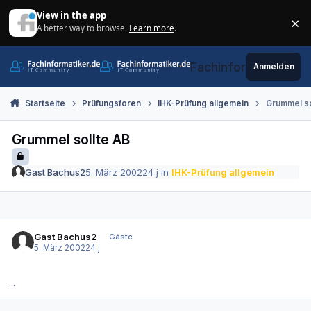
Zum Inhalt springen
View in the app
×
A better way to browse.
Learn more
.
Di
Fachinformatiker.de
Anmelden
Startseite
Prüfungsforen
IHK-Prüfung allgemein
Grummel so
Grummel sollte AB
Gast Bachus2
5. März 2002
24 j
in
IHK-Prüfung allgemein
Gast Bachus2
Gäste
5. März 2002
24 j
...