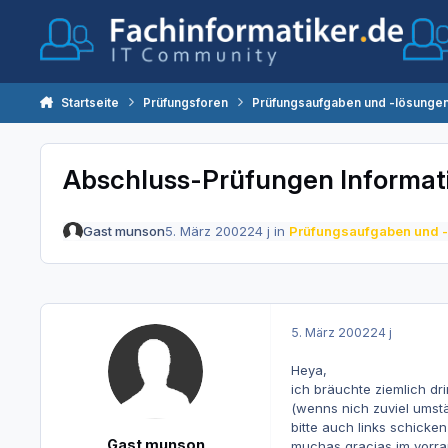
Zum Inhalt springen
Startseite
Prüfungsforen
Prüfungsaufgaben und -lösunge
Abschluss-Prüfungen Informat
Gast munson
5. März 2002
24 j
in
Prüfungsaufgaben und 
5. März 2002
24 j
Heya,
ich bräuchte ziemlich d
(wenns nich zuviel umstän
bitte auch links schicke
Gast munson
muchas gracias im vorra