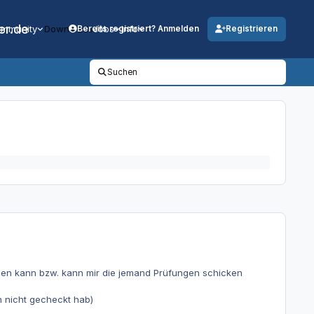
er.de
mmunity
Downloads
Jobs
Info
Bereits registriert? Anmelden
Registrieren
Suchen
gen kann bzw. kann mir die jemand Prüfungen schicken
h nicht gecheckt hab)