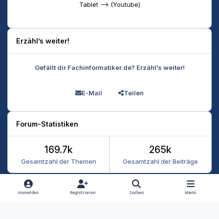
Tablet --> (Youtube)
Erzähl’s weiter!
Gefällt dir Fachinformatiker.de? Erzähl’s weiter!
E-Mail
Teilen
Forum-Statistiken
169.7k
265k
Gesamtzahl der Themen
Gesamtzahl der Beiträge
Heller Modus
Dunkler Modus
Systemeinstellung
Anmelden
Registrieren
Suchen
Menü
Datenschutz
Kontakt
Cookies
RSS