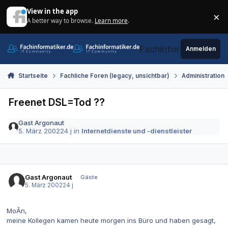
Zum Inhalt springen
View in the app
×
A better way to browse.
Learn more
.
Di
Fachinformatiker.de
Anmelden
Startseite
Fachliche Foren (legacy, unsichtbar)
Administration
Freenet DSL=Tod ??
Gast Argonaut
5. März 2002
24 j
in
Internetdienste und -dienstleister
Gast Argonaut
Gäste
5. März 2002
24 j
MoÃ­n,
meine Kollegen kamen heute morgen ins Büro und haben gesagt,