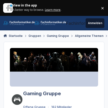
Zum Inhalt springen
View in the app
×
A better way to browse.
Learn more
.
Di
Fachinformatiker.de
Anmelden
Startseite
Gruppen
Gaming Gruppe
Allgemeine Themen
Gaming Gruppe
Offene Gruppe
162 Mitglieder