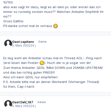
10/100.
also was sagt ihr dazu, liegt es an dem pc oder woran das ich
immer so ruckelig zocken muss?? Welchen Anbieter Empfehlt ihr
mir??
Gruss Eatthis
PS:danke schon mal im vorraus
Gast capitanx
Gäste
5. März 2002
24 j
Es lieg wohl am Anbieter schau mal im Thread AOL-...Ping nach
(erst lesen dan Posten
). Huch der is ja sogar von dir!
Zum thema Anbieter: QDSL 1Mbit DOWN und 256KBit UPSTREAM
und das bei richtig guten PINGS!!!
Also ich kann QDSL nur empfehlen.
P.S. Arbeite bitte mal an deiner Wortwahl! (Vorheriger Thread)
So then, Cap-I-tanX
Gast DeV_187
Gäste
5. März 2002
24 j