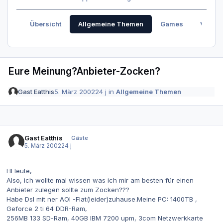
Übersicht
Allgemeine Themen
Games
Verabr
Eure Meinung?Anbieter-Zocken?
Gast Eatthis
5. März 2002
24 j
in
Allgemeine Themen
Gast Eatthis
Gäste
5. März 2002
24 j
HI leute,
Also, ich wollte mal wissen was ich mir am besten für einen
Anbieter zulegen sollte zum Zocken???
Habe Dsl mit ner AOl -Flat(leider)zuhause.Meine PC: 1400TB ,
Geforce 2 ti 64 DDR-Ram,
256MB 133 SD-Ram, 40GB IBM 7200 upm, 3com Netzwerkkarte