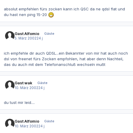
absolut empfehlen fürs zocken kann ich QSC da ne qdsl flat und
du hast nen ping 15-20
Gast Alfomio
Gäste
5. März 2002
24 j
ich empfehle dir auch QDSL...ein Bekannter von mir hat auch noch
dsl von freenet fürs Zocken empfohlen, hat aber denn Nachteil,
das du auch mit dem Telefonanschluß wechseln mußt
Gast wak
Gäste
10. März 2002
24 j
du tust mir leid....
Gast Alfomio
Gäste
10. März 2002
24 j