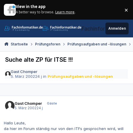
Zum Inhalt springen
View in the app
×
A better way to browse.
Learn more
.
Di
Fachinformatiker.de
Anmelden
Startseite
Prüfungsforen
Prüfungsaufgaben und -lösungen
Suche alte ZP für ITSE !!!
Gast Chomper
5. März 2002
24 j
in
Prüfungsaufgaben und -lösungen
Gast Chomper
Gäste
5. März 2002
24 j
Hallo Leute,
da hier im Forum ständig nur von den ITFs gesprochen wird, will