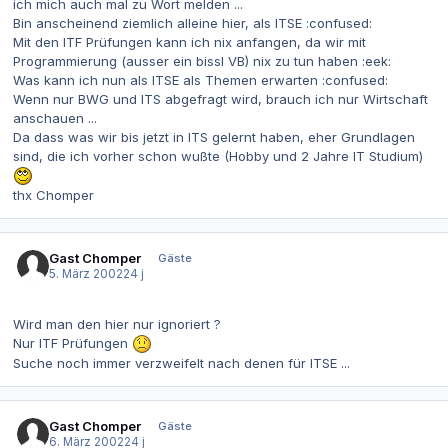
ich mich auch mal zu Wort melden ...
Bin anscheinend ziemlich alleine hier, als ITSE :confused:
Mit den ITF Prüfungen kann ich nix anfangen, da wir mit
Programmierung (ausser ein bissl VB) nix zu tun haben :eek:
Was kann ich nun als ITSE als Themen erwarten :confused:
Wenn nur BWG und ITS abgefragt wird, brauch ich nur Wirtschaft
anschauen ...
Da dass was wir bis jetzt in ITS gelernt haben, eher Grundlagen
sind, die ich vorher schon wußte (Hobby und 2 Jahre IT Studium)
thx Chomper
Gast Chomper
Gäste
5. März 2002
24 j
Wird man den hier nur ignoriert ?
Nur ITF Prüfungen
Suche noch immer verzweifelt nach denen für ITSE ...
Gast Chomper
Gäste
6. März 2002
24 j