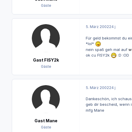
Gäste
5. März 2002
24 j
Für geld bekommst du eins !!
*lol*
nein spaß geh mal auf
w
ok cu FISY2k
:D :OD
Gast FISY2k
Gäste
5. März 2002
24 j
Dankeschön, ich schaus 
geb dir bescheid, wenn
mfg Mane
Gast Mane
Gäste