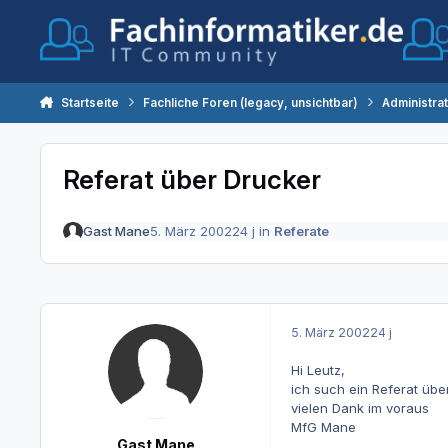
Zum Inhalt springen
Startseite
Fachliche Foren (legacy, unsichtbar)
Administra
Referat über Drucker
Gast Mane
5. März 2002
24 j
in
Referate
5. März 2002
24 j
Hi Leutz,
ich such ein Referat übe
vielen Dank im voraus
MfG Mane
Gast Mane