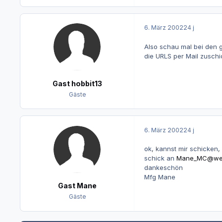
6. März 2002
24 j
Also schau mal bei den g
die URLS per Mail zusch
Gast hobbit13
Gäste
6. März 2002
24 j
ok, kannst mir schicken,
schick an
Mane_MC@we
dankeschön
Mfg Mane
Gast Mane
Gäste