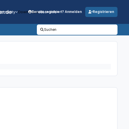
er.de
mmunity
Downloads
Jobs
Info
Bereits registriert? Anmelden
Registrieren
Suchen