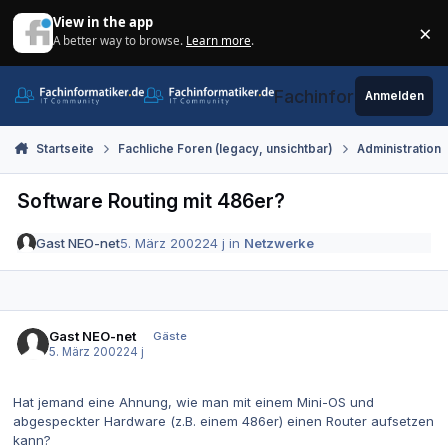
Zum Inhalt springen
View in the app
×
A better way to browse.
Learn more
.
Di
Fachinformatiker.de
Anmelden
Startseite
Fachliche Foren (legacy, unsichtbar)
Administration
Software Routing mit 486er?
Gast NEO-net
5. März 2002
24 j
in
Netzwerke
Gast NEO-net
Gäste
5. März 2002
24 j
Hat jemand eine Ahnung, wie man mit einem Mini-OS und
abgespeckter Hardware (z.B. einem 486er) einen Router aufsetzen
kann?