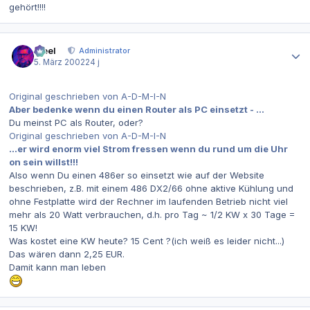
gehört!!!!
Autor-Statistiken
steel
Administrator
5. März 2002
24 j
Original geschrieben von A-D-M-I-N
Aber bedenke wenn du einen Router als PC einsetzt - ...
Du meinst PC als Router, oder?
Original geschrieben von A-D-M-I-N
...er wird enorm viel Strom fressen wenn du rund um die Uhr
on sein willst!!!
Also wenn Du einen 486er so einsetzt wie auf der Website
beschrieben, z.B. mit einem 486 DX2/66 ohne aktive Kühlung und
ohne Festplatte wird der Rechner im laufenden Betrieb nicht viel
mehr als 20 Watt verbrauchen, d.h. pro Tag ~ 1/2 KW x 30 Tage =
15 KW!
Was kostet eine KW heute? 15 Cent ?(ich weiß es leider nicht...)
Das wären dann 2,25 EUR.
Damit kann man leben