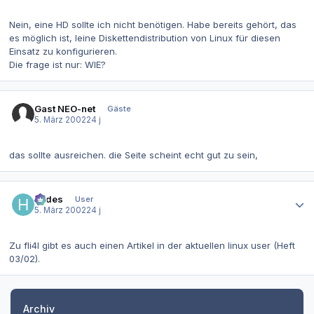
Nein, eine HD sollte ich nicht benötigen. Habe bereits gehört, das
es möglich ist, leine Diskettendistribution von Linux für diesen
Einsatz zu konfigurieren.
Die frage ist nur: WIE?
Gast NEO-net
Gäste
5. März 2002
24 j
das sollte ausreichen. die Seite scheint echt gut zu sein,
Autor-Statistiken
hades
User
5. März 2002
24 j
Zu fli4l gibt es auch einen Artikel in der aktuellen linux user (Heft
03/02).
Archiv