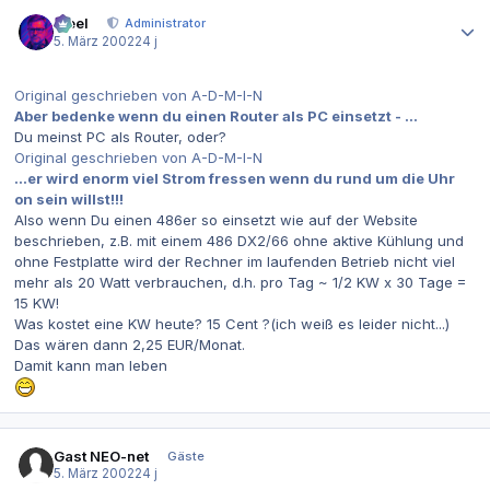
Autor-Statistiken
steel
Administrator
5. März 2002
24 j
Original geschrieben von A-D-M-I-N
Aber bedenke wenn du einen Router als PC einsetzt - ...
Du meinst PC als Router, oder?
Original geschrieben von A-D-M-I-N
...er wird enorm viel Strom fressen wenn du rund um die Uhr
on sein willst!!!
Also wenn Du einen 486er so einsetzt wie auf der Website
beschrieben, z.B. mit einem 486 DX2/66 ohne aktive Kühlung und
ohne Festplatte wird der Rechner im laufenden Betrieb nicht viel
mehr als 20 Watt verbrauchen, d.h. pro Tag ~ 1/2 KW x 30 Tage =
15 KW!
Was kostet eine KW heute? 15 Cent ?(ich weiß es leider nicht...)
Das wären dann 2,25 EUR/Monat.
Damit kann man leben
Gast NEO-net
Gäste
5. März 2002
24 j