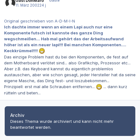
Gast DonMaro
Gäste
11. März 2002
24 j
Original geschrieben von A-D-M-I-N
Ich dachte immer wenn an einem Lapi auch nur eine
Komponente futsch ist kannste des ganze Ding
wegschmeißen... Hab mal gehört das der Arbeitsaufwand
höher ist als ein neuer lapi!!! Bei manchen Komponenten....
Keckkrümmel!!!!
Das einzige Problem hast du bei den Komponenten, de fest auf
dem Motherboard verlötet sind... also Grafikchip, Prozessor etc...
Aber z.B. das Keyboard kannst du eigentlich problemlos
austauschen, aber wie schon gesagt, jeder Hersteller hat da seine
eigene Masche, das Ding fest- und loszubekommen...
Prinzipiell: erst mal alle Schrauben entfernen...
... dann kurz
rütteln und beten...
Archiv
Dieses Thema wurde archiviert und kann nicht mehr
beantwortet werden.