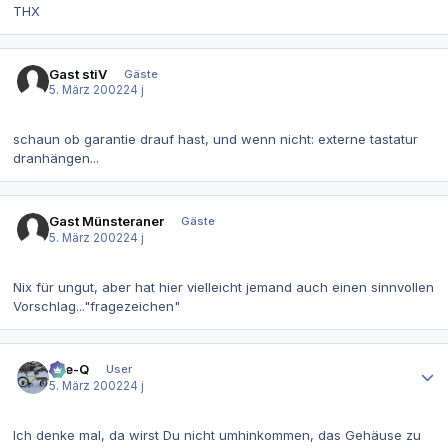
THX
Gast stiV
Gäste
5. März 2002
24 j
schaun ob garantie drauf hast, und wenn nicht: externe tastatur
dranhängen...
Gast Münsteraner
Gäste
5. März 2002
24 j
Nix für ungut, aber hat hier vielleicht jemand auch einen sinnvollen
Vorschlag..."fragezeichen"
Autor-Statistiken
Eye-Q
User
5. März 2002
24 j
Ich denke mal, da wirst Du nicht umhinkommen, das Gehäuse zu