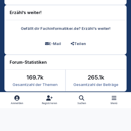
Erzähl’s weiter!
Gefällt dir Fachinformatiker.de? Erzähl’s weiter!
E-Mail
Teilen
Forum-Statistiken
169.7k
265.1k
Gesamtzahl der Themen
Gesamtzahl der Beiträge
Heller Modus
Dunkler Modus
Systemeinstellung
Anmelden
Registrieren
Suchen
Menü
Datenschutz
Kontakt
Cookies
RSS
Fachinformatiker 2026
Powered by
Invision Community