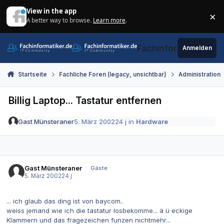
Zum Inhalt springen
View in the app
×
A better way to browse.
Learn more
.
Di
Fachinformatiker.de
Anmelden
Startseite
Fachliche Foren (legacy, unsichtbar)
Administration
Billig Laptop... Tastatur entfernen
Gast Münsteraner
5. März 2002
24 j
in
Hardware
Gast Münsteraner
Gäste
5. März 2002
24 j
... ich glaub das ding ist von baycom..
weiss jemand wie ich die tastatur losbekomme... ä ü eckige
Klammern und das fragezeichen funzen nichtmehr...