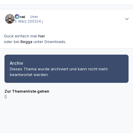
Autor-Statistiken
bimei
User
5. März 2002
24 j
Guck einfach mal
hier
oder bei
Begga
unter Downloads.
Archiv
Dieses Thema wurde archiviert und kann nicht mehr
beantwortet werden.
Zur Themenliste gehen