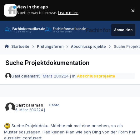
Zum Inhalt springen
View in the app
×
A better way to browse.
Learn more
.
Di
Fachinformatiker.de
Anmelden
Startseite
Prüfungsforen
Abschlussprojekte
Suche Projek
Suche Projektdokumentation
Gast calamari
5. März 2002
24 j
in
Abschlussprojekte
Gast calamari
Gäste
5. März 2002
24 j
Suche Projektdoku. Möchte mir mal eine ansehen, so als
Muster sozusagen. Hab keinen Plan wie son Ding von der Form her
aussieht.:confused: