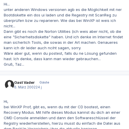
Hi...
unter anderen Windows versionen agb es die Möglichkeit mit ner
Bootdiskette ein dos ui laden und die Regestry mit ScanReg zu
überprüfen bzw zu reparieren. Wie das bei WinXP ist weis ich
nicht...
Dann gibt es noch die Norton Utilities (ich weis aber nicht, ob die
eine "Sicherheitsdiskette" haben. Und ich denke im Internet findet
man sicherlich Tools, die sowas in der Art machen. Genaueres
kann ich dir leider auch nciht sagen, sorry.
Wäre aber gut, wenn du postest, falls du ne Lösung gefunden
hast. Ich denke, dass kann man wieder gebrauchen...
Gruß, Taz...
Gast Vader
Gäste
6. März 2002
24 j
Hi,
bei WinXP Prof, gibt es, wenn du mit der CD bootest, einen
Recovery Modus. Mit hilfe dieses Modus kannst du dich an einer
CMD Console anmelden und dann den Softwareschlüssel der
Registry wiederherstellen, hierzu musst du einfach die Datei aus
dem BackUp Verzeichnis über die aktuelle kopieren.