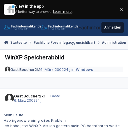
Zum Inhalt springen
View in the app
×
A better way to browse.
Learn more
.
Di
Fachinformatiker.de
Anmelden
Startseite
Fachliche Foren (legacy, unsichtbar)
Administration
WinXP Speicherabbild
Gast Boucher2k1
6. März 2002
24 j
in
Windows
Gast Boucher2k1
Gäste
6. März 2002
24 j
Moin Leute,
Hab irgendwie ein großes Problem.
Ich habe jetzt WinXP. Als ich gestern mein PC hochfahren wollte