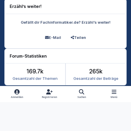
Erzähl’s weiter!
Gefällt dir Fachinformatiker.de? Erzähl’s weiter!
E-Mail
Teilen
Forum-Statistiken
169.7k
265k
Gesamtzahl der Themen
Gesamtzahl der Beiträge
Heller Modus
Dunkler Modus
Systemeinstellung
Anmelden
Registrieren
Suchen
Menü
Datenschutz
Kontakt
Cookies
RSS
Fachinformatiker 2026
Powered by
Invision Community