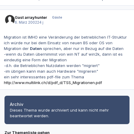
Gast arrayhunter
Gäste
6. März 2002
24 j
Migration ist IMHO eine Veränderung der betrieblichen IT-Struktur
ich würde nur bei dem Einsatz von neuen BS oder OS von
Migration der
Daten
sprechen, aber nur in Bezug auf die Daten
-wenn du Daten übernimmst von win NT auf win2k, dann ist es
eindeutig eine Form der Migration
-d.h. die Betrieblichen Nutzdaten werden "migriert"
-im übrigen kann man auch Hardware "migrieren"
ein sehr interessantes pdf-file zum Thema
http://www.multilink.ch/d/pdf_d/TSS_Migrationen.pdf
Archiv
Dieses Thema wurde archiviert und kann nicht mehr
beantwortet werden.
Zur Themenliste gehen