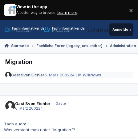
Zum Inhalt springen
View in the app
×
A better way to browse.
Learn more
.
Di
Fachinformatiker.de
Anmelden
Startseite
Fachliche Foren (legacy, unsichtbar)
Administration
Migration
Gast Sven Eichler
6. März 2002
24 j
in
Windows
Gast Sven Eichler
Gäste
6. März 2002
24 j
Tach auch!
Was versteht man unter "Migration"?