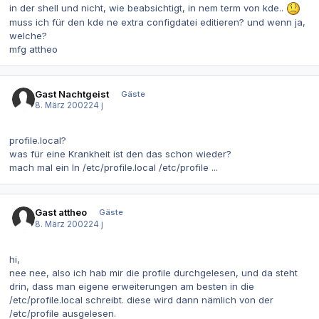
in der shell und nicht, wie beabsichtigt, in nem term von kde..
muss ich für den kde ne extra configdatei editieren? und wenn ja,
welche?
mfg attheo
Gast Nachtgeist
Gäste
8. März 2002
24 j
profile.local?
was für eine Krankheit ist den das schon wieder?
mach mal ein
ln /etc/profile.local /etc/profile
...
Gast attheo
Gäste
8. März 2002
24 j
hi,
nee nee, also ich hab mir die profile durchgelesen, und da steht
drin, dass man eigene erweiterungen am besten in die
/etc/profile.local schreibt. diese wird dann nämlich von der
/etc/profile ausgelesen.