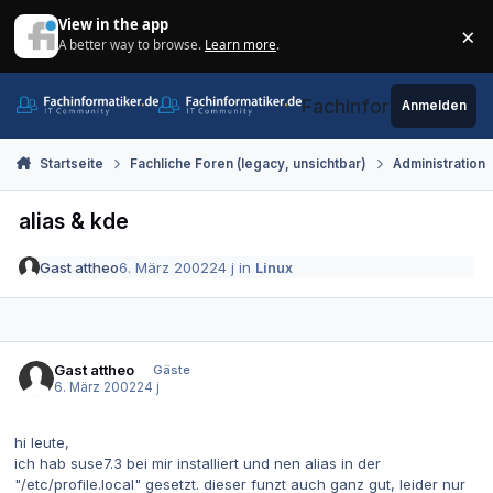
Zum Inhalt springen
View in the app
×
A better way to browse.
Learn more
.
Di
Fachinformatiker.de
Anmelden
Startseite
Fachliche Foren (legacy, unsichtbar)
Administration
alias & kde
Gast attheo
6. März 2002
24 j
in
Linux
Gast attheo
Gäste
6. März 2002
24 j
hi leute,
ich hab suse7.3 bei mir installiert und nen alias in der
"/etc/profile.local" gesetzt. dieser funzt auch ganz gut, leider nur