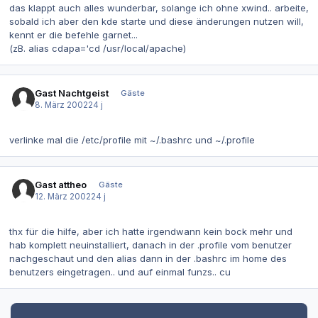
das klappt auch alles wunderbar, solange ich ohne xwind.. arbeite,
sobald ich aber den kde starte und diese änderungen nutzen will,
kennt er die befehle garnet...
(zB. alias cdapa='cd /usr/local/apache)
Gast Nachtgeist
Gäste
8. März 2002
24 j
verlinke mal die /etc/profile mit ~/.bashrc und ~/.profile
Gast attheo
Gäste
12. März 2002
24 j
thx für die hilfe, aber ich hatte irgendwann kein bock mehr und
hab komplett neuinstalliert, danach in der .profile vom benutzer
nachgeschaut und den alias dann in der .bashrc im home des
benutzers eingetragen.. und auf einmal funzs.. cu