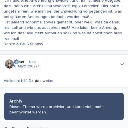
ich habe eine Anwendung entwickelt und nun ist meine Aufgabe,
dazu noch eine Architekturbeschreibung zu erstellen. Hier sollte
ungefähr rein, wie man bei der Entwicklung vorgegangen ist, was
bei späteren Änderungen bedacht werden muß...
Hat jemand schonmal sowas gemacht, oder weiß, was da genau
rein soll und wie das aussehen muß? Hab leider keine Ahnung,
wie ich das Dokument aufbauen soll und was da sonst noch alles
rein muß.
Danke & Gruß Snopsy
Autor-Statistiken
bimei
User
6. März 2002
24 j
Vielleicht hilft Dir
das
weiter.
Archiv
Dieses Thema wurde archiviert und kann nicht mehr
beantwortet werden.