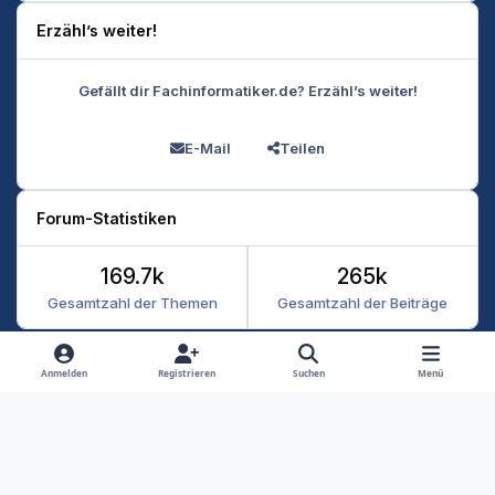
Erzähl’s weiter!
Gefällt dir Fachinformatiker.de? Erzähl’s weiter!
E-Mail
Teilen
Forum-Statistiken
169.7k
265k
Gesamtzahl der Themen
Gesamtzahl der Beiträge
Heller Modus
Dunkler Modus
Systemeinstellung
Anmelden
Registrieren
Suchen
Menü
Datenschutz
Kontakt
Cookies
RSS
Fachinformatiker 2026
Powered by
Invision Community