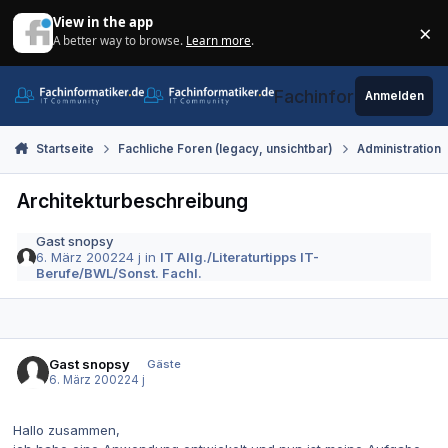
Zum Inhalt springen
View in the app
×
A better way to browse.
Learn more
.
Di
Fachinformatiker.de
Anmelden
Startseite
Fachliche Foren (legacy, unsichtbar)
Administration
Architekturbeschreibung
Gast snopsy
6. März 2002
24 j
in
IT Allg./Literaturtipps IT-
Berufe/BWL/Sonst. Fachl.
Gast snopsy
Gäste
6. März 2002
24 j
Hallo zusammen,