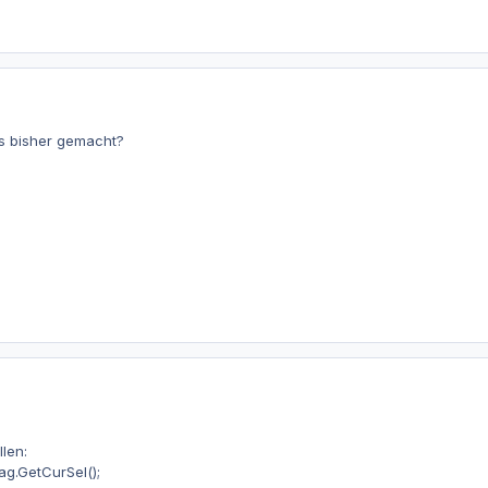
 bisher gemacht?
llen:
ag.GetCurSel();