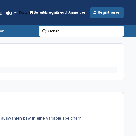
er.de
mmunity
Downloads
Jobs
Info
Bereits registriert? Anmelden
Registrieren
sen
Suchen
k auswählen bzw in eine variable speichern.