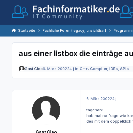
Zum Inhalt springen
Startseite
Fachliche Foren (legacy, unsichtbar)
Programmi
aus einer listbox die einträge a
Gast Cleo
6. März 2002
24 j
in
C++: Compiler, IDEs, APIs
6. März 2002
24 j
tagchen!
hab mal ne frage wie kan
des mit dem doppelklick f
Gast Cleo