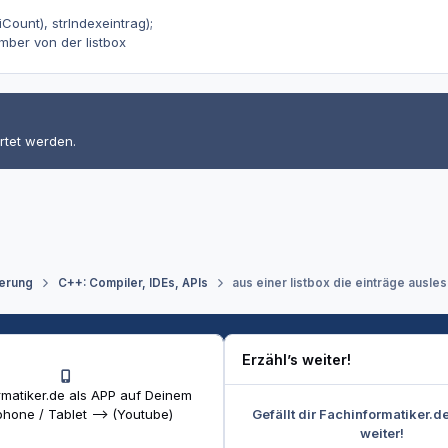
Count), strIndexeintrag);
mber von der listbox
rtet werden.
erung
C++: Compiler, IDEs, APIs
aus einer listbox die einträge ausle
Erzähl’s weiter!
matiker.de als APP auf Deinem
Gefällt dir Fachinformatiker.d
hone / Tablet --> (Youtube)
weiter!