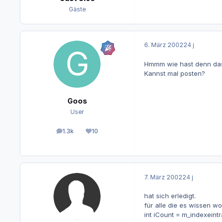
Gäste
6. März 2002
24 j
Hmmm wie hast denn das
Kannst mal posten?
Goos
User
1.3k
10
Beiträge
Reputation
7. März 2002
24 j
hat sich erledigt.
für alle die es wissen wo
int iCount = m_indexeintr