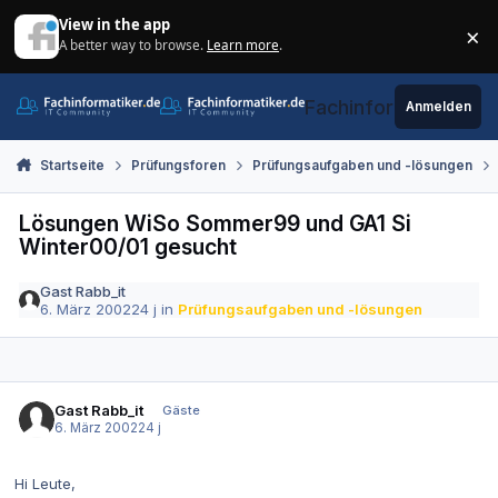
Zum Inhalt springen
View in the app
×
A better way to browse.
Learn more
.
Di
Fachinformatiker.de
Anmelden
Startseite
Prüfungsforen
Prüfungsaufgaben und -lösungen
Lösungen WiSo Sommer99 und GA1 Si
Winter00/01 gesucht
Gast Rabb_it
6. März 2002
24 j
in
Prüfungsaufgaben und -lösungen
Gast Rabb_it
Gäste
6. März 2002
24 j
Hi Leute,