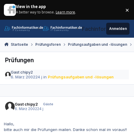
Zum Inhalt springen
View in the app
×
A better way to browse.
Learn more
.
Di
Fachinformatiker.de
Anmelden
Startseite
Prüfungsforen
Prüfungsaufgaben und -lösungen
Prüfungen
Gast chipy2
6. März 2002
24 j
in
Prüfungsaufgaben und -lösungen
Gast chipy2
Gäste
6. März 2002
24 j
Hallo,
bitte auch mir die Prüfungen mailen. Danke schon mal im voraus!!