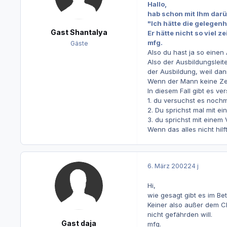
Hallo,
hab schon mit Ihm darü
"Ich hätte die gelegenh
Gast Shantalya
Er hätte nicht so viel zei
mfg.
Gäste
Also du hast ja so einen
Also der Ausbildungsleit
der Ausbildung, weil dan
Wenn der Mann keine Zei
In diesem Fall gibt es ve
1. du versuchst es nochm
2. Du sprichst mal mit e
3. du sprichst mit einem
Wenn das alles nicht hil
6. März 2002
24 j
Hi,
wie gesagt gibt es im Bet
Keiner also außer dem C
nicht gefährden will.
Gast daja
mfg.