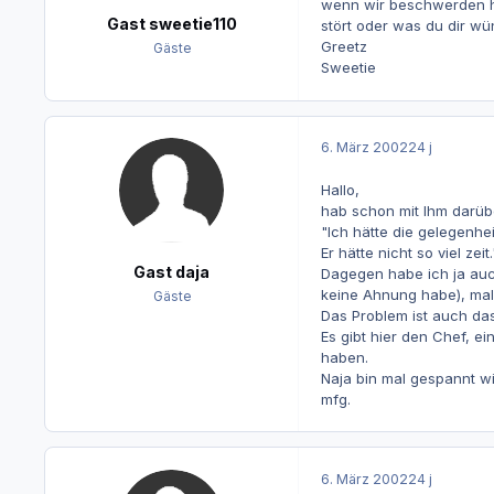
wenn wir beschwerden ha
Gast sweetie110
stört oder was du dir w
Greetz
Gäste
Sweetie
6. März 2002
24 j
Hallo,
hab schon mit Ihm darüb
"Ich hätte die gelegenhei
Er hätte nicht so viel zeit
Gast daja
Dagegen habe ich ja auch
keine Ahnung habe), mal 
Gäste
Das Problem ist auch das
Es gibt hier den Chef, e
haben.
Naja bin mal gespannt wi
mfg.
6. März 2002
24 j