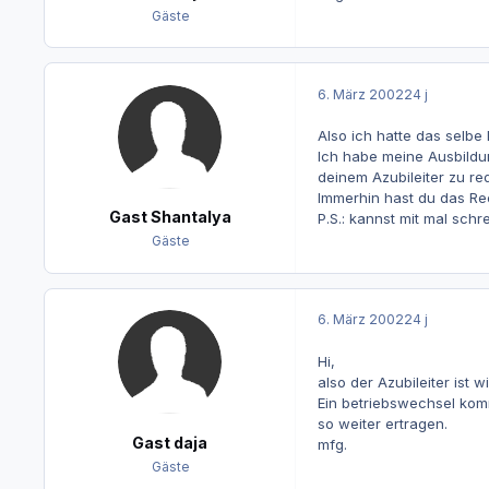
Gäste
6. März 2002
24 j
Also ich hatte das selbe
Ich habe meine Ausbildun
deinem Azubileiter zu re
Immerhin hast du das Re
Gast Shantalya
P.S.: kannst mit mal sch
Gäste
6. März 2002
24 j
Hi,
also der Azubileiter ist 
Ein betriebswechsel komm
so weiter ertragen.
Gast daja
mfg.
Gäste