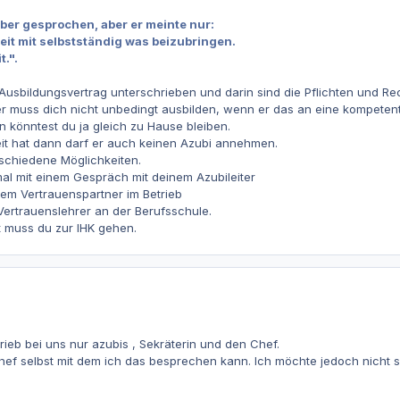
ber gesprochen, aber er meinte nur:
eit mit selbstständig was beizubringen.
t.".
 Ausbildungsvertrag unterschrieben und darin sind die Pflichten und R
er muss dich nicht unbedingt ausbilden, wenn er das an eine kompetente 
n könntest du ja gleich zu Hause bleiben.
t hat dann darf er auch keinen Azubi annehmen.
rschiedene Möglichkeiten.
al mit einem Gespräch mit deinem Azubileiter
inem Vertrauenspartner im Betrieb
 Vertrauenslehrer an der Berufsschule.
ft muss du zur IHK gehen.
rieb bei uns nur azubis , Sekräterin und den Chef.
hef selbst mit dem ich das besprechen kann. Ich möchte jedoch nicht