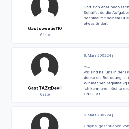
Hört sich aber nach rech
Schaffst du die Aufgaben
nochmal mit deinem CHef 
etwas ändert.
Gast sweetie110
Gäste
6. März 2002
24 j
Hi...
wir sind bei uns in der Fi
denke die Betreuung ist 
Wir machen regelmäßig kl
Gast TAZttDevil
Ich kann und möchte mich
Gruß Taz...
Gäste
6. März 2002
24 j
Original geschrieben von