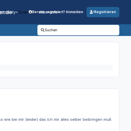
er.de
mmunity
Downloads
Jobs
Info
Bereits registriert? Anmelden
Registrieren
Suchen
o wie bei mir (leider) das ich mir alles selber beibringen muß