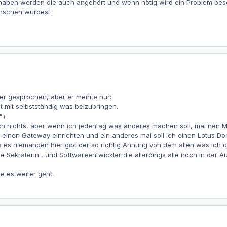
ben werden die auch angehört und wenn nötig wird ein Problem beseit
ünschen würdest.
er gesprochen, aber er meinte nur:
t mit selbstständig was beizubringen.
."+
 nichts, aber wenn ich jedentag was anderes machen soll, mal nen Mail
einen Gateway einrichten und ein anderes mal soll ich einen Lotus Do
 es niemanden hier gibt der so richtig Ahnung von dem allen was ich d
ine Sekräterin , und Softwareentwickler die allerdings alle noch in der
e es weiter geht.