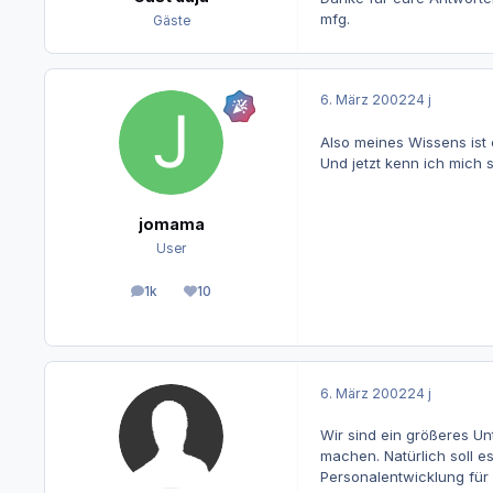
mfg.
Gäste
6. März 2002
24 j
Also meines Wissens ist 
Und jetzt kenn ich mich 
jomama
User
1k
10
Beiträge
Reputation
6. März 2002
24 j
Wir sind ein größeres U
machen. Natürlich soll 
Personalentwicklung für 