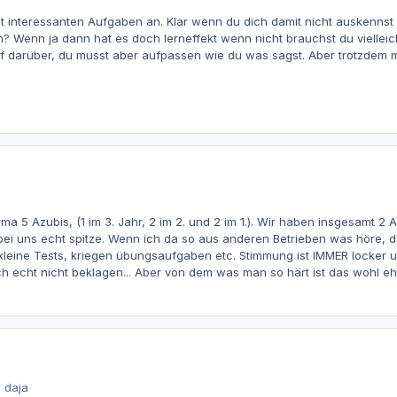
t interessanten Aufgaben an. Klar wenn du dich damit nicht auskennst 
? Wenn ja dann hat es doch lerneffekt wenn nicht brauchst du viellei
darüber, du musst aber aufpassen wie du was sagst. Aber trotzdem mus
rma 5 Azubis, (1 im 3. Jahr, 2 im 2. und 2 im 1.). Wir haben insgesamt 2 A
bei uns echt spitze. Wenn ich da so aus anderen Betrieben was höre, da
eine Tests, kriegen übungsaufgaben etc. Stimmung ist IMMER locker und
 echt nicht beklagen... Aber von dem was man so härt ist das wohl eh
 daja