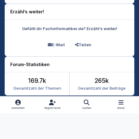
Erzähl’s weiter!
Gefällt dir Fachinformatiker.de? Erzähl’s weiter!
E-Mail
Teilen
Forum-Statistiken
169.7k
265k
Gesamtzahl der Themen
Gesamtzahl der Beiträge
Heller Modus
Dunkler Modus
Systemeinstellung
Anmelden
Registrieren
Suchen
Menü
Datenschutz
Kontakt
Cookies
RSS
Fachinformatiker 2026
Powered by
Invision Community