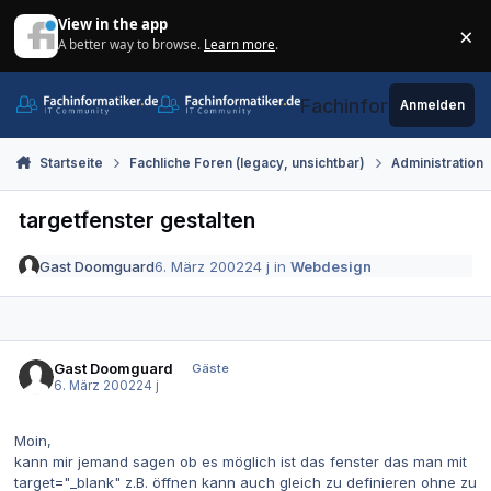
Zum Inhalt springen
View in the app
×
A better way to browse.
Learn more
.
Di
Fachinformatiker.de
Anmelden
Startseite
Fachliche Foren (legacy, unsichtbar)
Administration
targetfenster gestalten
Gast Doomguard
6. März 2002
24 j
in
Webdesign
Gast Doomguard
Gäste
6. März 2002
24 j
Moin,
kann mir jemand sagen ob es möglich ist das fenster das man mit
target="_blank" z.B. öffnen kann auch gleich zu definieren ohne zu