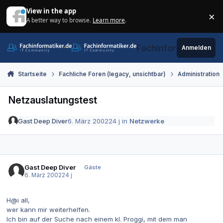
Zum Inhalt springen
View in the app
×
A better way to browse.
Learn more
.
Di
Fachinformatiker.de
Anmelden
Startseite
Fachliche Foren (legacy, unsichtbar)
Administration
Netzauslatungstest
Gast Deep Diver
6. März 2002
24 j
in
Netzwerke
Gast Deep Diver
Gäste
6. März 2002
24 j
H@i all,
wer kann mir weiterhelfen.
Ich bin auf der Suche nach einem kl. Proggi, mit dem man