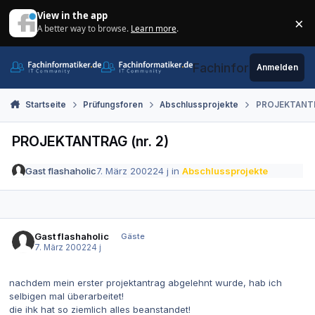
Zum Inhalt springen
View in the app
×
A better way to browse.
Learn more
.
Di
Fachinformatiker.de
Anmelden
Startseite
Prüfungsforen
Abschlussprojekte
PROJEKTANTRA
PROJEKTANTRAG (nr. 2)
Gast flashaholic
7. März 2002
24 j
in
Abschlussprojekte
Gast flashaholic
Gäste
7. März 2002
24 j
nachdem mein erster projektantrag abgelehnt wurde, hab ich
selbigen mal überarbeitet!
die ihk hat so ziemlich alles beanstandet!