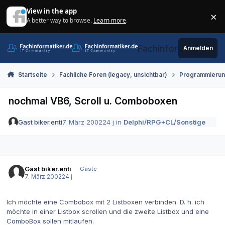
Zum Inhalt springen
View in the app
×
A better way to browse.
Learn more
.
Di
Fachinformatiker.de
Anmelden
Startseite
Fachliche Foren (legacy, unsichtbar)
Programmieru
nochmal VB6, Scroll u. Comboboxen
Gast biker.enti
7. März 2002
24 j
in
Delphi/RPG+CL/Sonstige
Gast biker.enti
Gäste
7. März 2002
24 j
Ich möchte eine Combobox mit 2 Listboxen verbinden. D. h. ich
möchte in einer Listbox scrollen und die zweite Listbox und eine
ComboBox sollen mitlaufen.