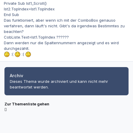
Private Sub lst1_Scroll()
lst2.TopIndex=lst1.TopIndex
End Sub
Das funktioniert, aber wenn ich mit der ComboBox genauso
verfahren, dann läuft's nicht. Gibt's da irgendwas Bestimmtes zu
beachten?
CobListe.Text=lst1.TopIndex ??????
Dann werden nur die Spaltennummern angezeigt und es wird
durchgezählt.
:(
:(
Archiv
Dieses Thema wurde archiviert und kann nicht mehr
beantwortet werden.
Zur Themenliste gehen