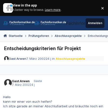
Zum Inhalt springen
View in the app
×
A better way to browse.
Learn more
.
Di
Fachinformatiker.de
Anmelden
Startseite
Prüfungsforen
Abschlussprojekte
Entscheidungsk
Entscheidungskriterien für Projekt
Gast Arwen
7. März 2002
24 j
in
Abschlussprojekte
Gast Arwen
Gäste
7. März 2002
24 j
Hallo
kann mir einer von euch helfen?
Ich sitze gerade an meiner Abschlußarbeit und bräuchte noch ein