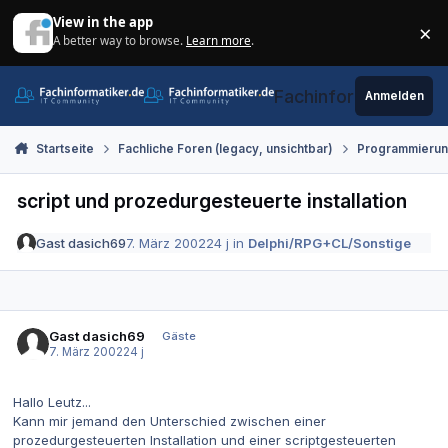
Zum Inhalt springen
View in the app
×
A better way to browse.
Learn more
.
Di
Fachinformatiker.de
Anmelden
Startseite
Fachliche Foren (legacy, unsichtbar)
Programmieru
script und prozedurgesteuerte installation
Gast dasich69
7. März 2002
24 j
in
Delphi/RPG+CL/Sonstige
Gast dasich69
Gäste
7. März 2002
24 j
Hallo Leutz...
Kann mir jemand den Unterschied zwischen einer
prozedurgesteuerten Installation und einer scriptgesteuerten