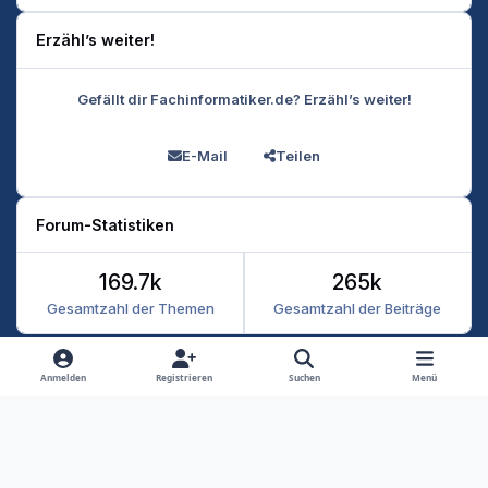
Erzähl’s weiter!
Gefällt dir Fachinformatiker.de? Erzähl’s weiter!
E-Mail
Teilen
Forum-Statistiken
169.7k
265k
Gesamtzahl der Themen
Gesamtzahl der Beiträge
Heller Modus
Dunkler Modus
Systemeinstellung
Anmelden
Registrieren
Suchen
Menü
Datenschutz
Kontakt
Cookies
RSS
Fachinformatiker 2026
Powered by
Invision Community