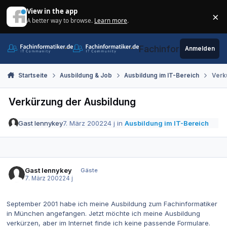
Zum Inhalt springen
View in the app
×
A better way to browse.
Learn more
.
Di
Fachinformatiker.de
Anmelden
Startseite
Ausbildung & Job
Ausbildung im IT-Bereich
Verk
Verkürzung der Ausbildung
Gast lennykey
7. März 2002
24 j
in
Ausbildung im IT-Bereich
Gast lennykey
Gäste
7. März 2002
24 j
September 2001 habe ich meine Ausbildung zum Fachinformatiker
in München angefangen. Jetzt möchte ich meine Ausbildung
verkürzen, aber im Internet finde ich keine passende Formulare.