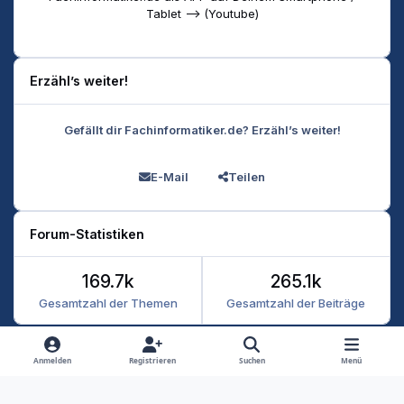
Tablet --> (Youtube)
Erzähl’s weiter!
Gefällt dir Fachinformatiker.de? Erzähl’s weiter!
E-Mail
Teilen
Forum-Statistiken
169.7k
265.1k
Gesamtzahl der Themen
Gesamtzahl der Beiträge
Heller Modus
Dunkler Modus
Systemeinstellung
Anmelden
Registrieren
Suchen
Menü
Datenschutz
Kontakt
Cookies
RSS