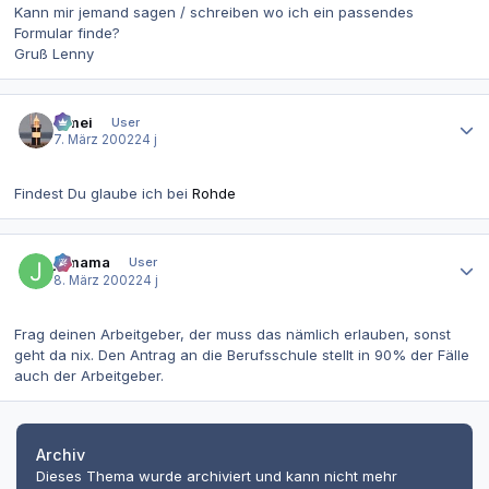
Kann mir jemand sagen / schreiben wo ich ein passendes
Formular finde?
Gruß Lenny
Autor-Statistiken
bimei
User
7. März 2002
24 j
Findest Du glaube ich bei
Rohde
Autor-Statistiken
jomama
User
8. März 2002
24 j
Frag deinen Arbeitgeber, der muss das nämlich erlauben, sonst
geht da nix. Den Antrag an die Berufsschule stellt in 90% der Fälle
auch der Arbeitgeber.
Archiv
Dieses Thema wurde archiviert und kann nicht mehr