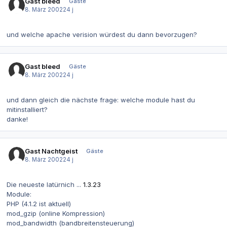
Gast bleed
Gäste
8. März 2002
24 j
und welche apache verision würdest du dann bevorzugen?
Gast bleed
Gäste
8. März 2002
24 j
und dann gleich die nächste frage: welche module hast du
mitinstalliert?
danke!
Gast Nachtgeist
Gäste
8. März 2002
24 j
Die neueste latürnich ...
1.3.23
Module:
PHP (4.1.2 ist aktuell)
mod_gzip (online Kompression)
mod_bandwidth (bandbreitensteuerung)