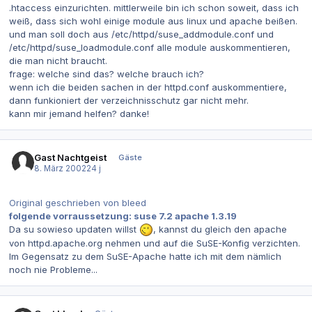
.htaccess einzurichten. mittlerweile bin ich schon soweit, dass ich
weiß, dass sich wohl einige module aus linux und apache beißen.
und man soll doch aus /etc/httpd/suse_addmodule.conf und
/etc/httpd/suse_loadmodule.conf alle module auskommentieren,
die man nicht braucht.
frage: welche sind das? welche brauch ich?
wenn ich die beiden sachen in der httpd.conf auskommentiere,
dann funkioniert der verzeichnisschutz gar nicht mehr.
kann mir jemand helfen? danke!
Gast Nachtgeist
Gäste
8. März 2002
24 j
Original geschrieben von bleed
folgende vorraussetzung: suse 7.2 apache
1.3.19
Da su sowieso updaten willst
, kannst du gleich den apache
von httpd.apache.org nehmen und auf die SuSE-Konfig verzichten.
Im Gegensatz zu dem SuSE-Apache hatte ich mit dem nämlich
noch nie Probleme...