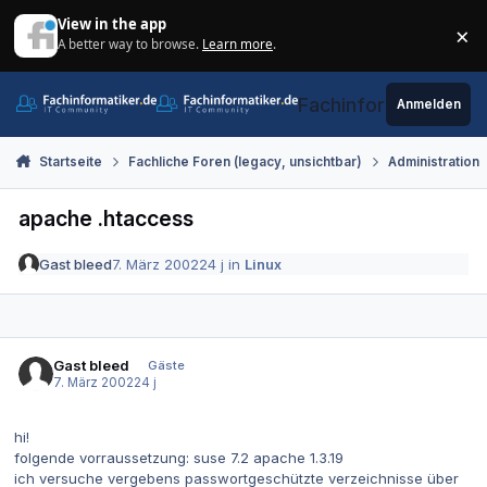
Zum Inhalt springen
View in the app
×
A better way to browse.
Learn more
.
Di
Fachinformatiker.de
Anmelden
Startseite
Fachliche Foren (legacy, unsichtbar)
Administration
apache .htaccess
Gast bleed
7. März 2002
24 j
in
Linux
Gast bleed
Gäste
7. März 2002
24 j
hi!
folgende vorraussetzung: suse 7.2 apache 1.3.19
ich versuche vergebens passwortgeschützte verzeichnisse über