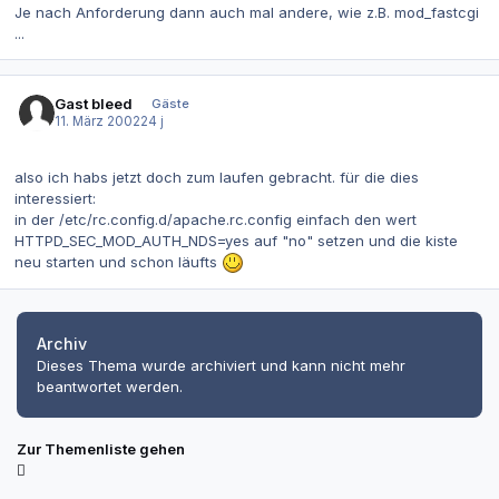
Je nach Anforderung dann auch mal andere, wie z.B. mod_fastcgi
...
Gast bleed
Gäste
11. März 2002
24 j
also ich habs jetzt doch zum laufen gebracht. für die dies
interessiert:
in der /etc/rc.config.d/apache.rc.config einfach den wert
HTTPD_SEC_MOD_AUTH_NDS=yes auf "no" setzen und die kiste
neu starten und schon läufts
Archiv
Dieses Thema wurde archiviert und kann nicht mehr
beantwortet werden.
Zur Themenliste gehen