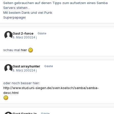
Seiten gebrauchen auf denen Tipps zum aufsetzen eines Samba
Servers stehen .
Mit bestem Dank und viel Punk
Superpapagei
Gast 2-force
Gäste
8. März 2002
24 j
schau mal
hier
Gast arrayhunter
Gäste
8. März 2002
24 j
oder noch besser hier:
http://www.stud.uni-siegen.de/sven.koelsch/samba/samba-
desc.html
Gast GambaJo
Gäste