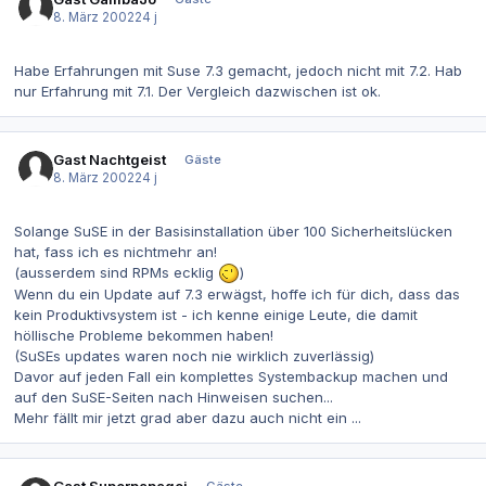
8. März 2002
24 j
Habe Erfahrungen mit Suse 7.3 gemacht, jedoch nicht mit 7.2. Hab
nur Erfahrung mit 7.1. Der Vergleich dazwischen ist ok.
Gast Nachtgeist
Gäste
8. März 2002
24 j
Solange SuSE in der Basisinstallation über 100 Sicherheitslücken
hat, fass ich es nichtmehr an!
(ausserdem sind RPMs ecklig
)
Wenn du ein Update auf 7.3 erwägst, hoffe ich für dich, dass das
kein Produktivsystem ist - ich kenne einige Leute, die damit
höllische Probleme bekommen haben!
(SuSEs updates waren noch nie wirklich zuverlässig)
Davor auf jeden Fall ein komplettes Systembackup machen und
auf den SuSE-Seiten nach Hinweisen suchen...
Mehr fällt mir jetzt grad aber dazu auch nicht ein ...