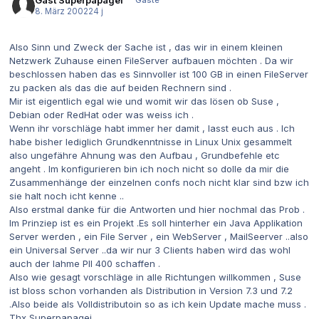
Gast Superpapagei
Gäste
8. März 2002
24 j
Also Sinn und Zweck der Sache ist , das wir in einem kleinen
Netzwerk Zuhause einen FileServer aufbauen möchten . Da wir
beschlossen haben das es Sinnvoller ist 100 GB in einen FileServer
zu packen als das die auf beiden Rechnern sind .
Mir ist eigentlich egal wie und womit wir das lösen ob Suse ,
Debian oder RedHat oder was weiss ich .
Wenn ihr vorschläge habt immer her damit , lasst euch aus . Ich
habe bisher lediglich Grundkenntnisse in Linux Unix gesammelt
also ungefähre Ahnung was den Aufbau , Grundbefehle etc
angeht . Im konfigurieren bin ich noch nicht so dolle da mir die
Zusammenhänge der einzelnen confs noch nicht klar sind bzw ich
sie halt noch icht kenne ..
Also erstmal danke für die Antworten und hier nochmal das Prob .
Im Prinziep ist es ein Projekt .Es soll hinterher ein Java Applikation
Server werden , ein File Server , ein WebServer , MailSeerver ..also
ein Universal Server ..da wir nur 3 Clients haben wird das wohl
auch der lahme PII 400 schaffen .
Also wie gesagt vorschläge in alle Richtungen willkommen , Suse
ist bloss schon vorhanden als Distribution in Version 7.3 und 7.2
.Also beide als Volldistributoin so as ich kein Update mache muss .
Thx Superpapagei