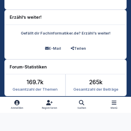
Erzähl’s weiter!
Gefällt dir Fachinformatiker.de? Erzähl’s weiter!
E-Mail
Teilen
Forum-Statistiken
169.7k
265k
Gesamtzahl der Themen
Gesamtzahl der Beiträge
Heller Modus
Dunkler Modus
Systemeinstellung
Anmelden
Registrieren
Suchen
Menü
Datenschutz
Kontakt
Cookies
RSS
Fachinformatiker 2026
Powered by
Invision Community