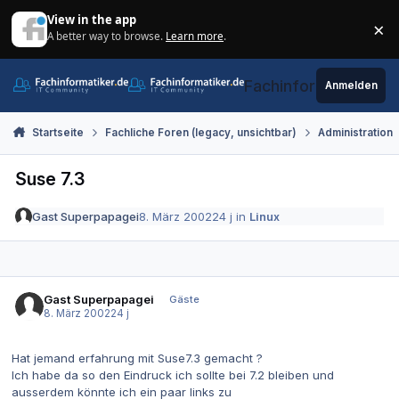
Zum Inhalt springen
View in the app
×
A better way to browse.
Learn more
.
Di
Fachinformatiker.de
Anmelden
Startseite
Fachliche Foren (legacy, unsichtbar)
Administration
Suse 7.3
Gast Superpapagei
8. März 2002
24 j
in
Linux
Gast Superpapagei
Gäste
8. März 2002
24 j
Hat jemand erfahrung mit Suse7.3 gemacht ?
Ich habe da so den Eindruck ich sollte bei 7.2 bleiben und
ausserdem könnte ich ein paar links zu