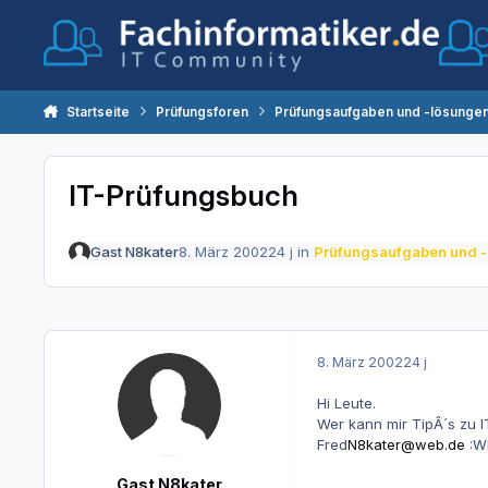
Zum Inhalt springen
Startseite
Prüfungsforen
Prüfungsaufgaben und -lösunge
IT-Prüfungsbuch
Gast N8kater
8. März 2002
24 j
in
Prüfungsaufgaben und 
8. März 2002
24 j
Hi Leute.
Wer kann mir TipÂ´s zu 
Fred
N8kater@web.de
:W
Gast N8kater