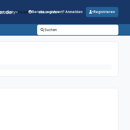
er.de
mmunity
Downloads
Jobs
Info
Bereits registriert? Anmelden
Registrieren
Suchen