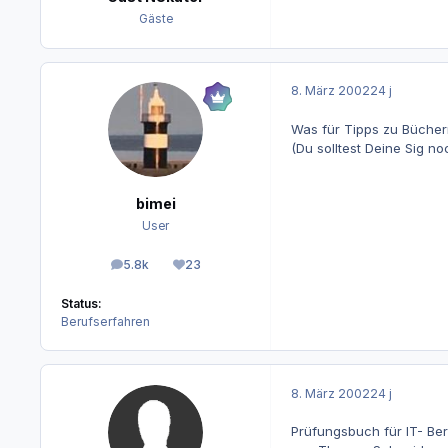
Gäste
8. März 2002
24 j
Was für Tipps zu Bücher
(Du solltest Deine Sig 
bimei
User
5.8k
23
Beiträge
Reputation
Status:
Berufserfahren
8. März 2002
24 j
Prüfungsbuch für IT- Ber