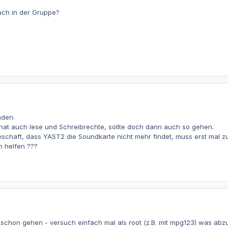
uch in der Gruppe?
nden.
 hat auch lese und Schreibrechte, sollte doch dann auch so gehen.
geschaft, dass YAST2 die Soundkarte nicht mehr findet, muss erst mal
h helfen ???
 schon gehen - versuch einfach mal als root (z.B. mit mpg123) was abzus