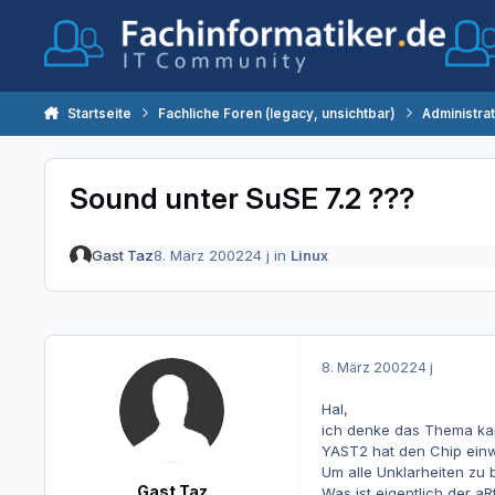
Zum Inhalt springen
Startseite
Fachliche Foren (legacy, unsichtbar)
Administra
Sound unter SuSE 7.2 ???
Gast Taz
8. März 2002
24 j
in
Linux
8. März 2002
24 j
Hal,
ich denke das Thema kam 
YAST2 hat den Chip ein
Um alle Unklarheiten zu 
Gast Taz
Was ist eigentlich der aR