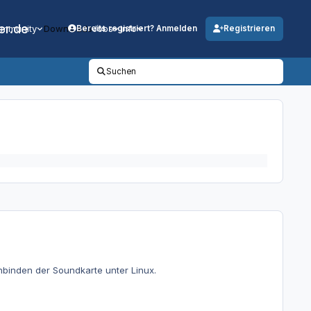
er.de
mmunity
Downloads
Jobs
Info
Bereits registriert? Anmelden
Registrieren
Suchen
nbinden der Soundkarte unter Linux.