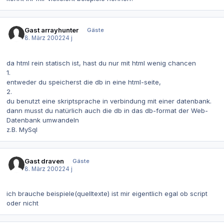
Gast arrayhunter
Gäste
8. März 2002
24 j
da html rein statisch ist, hast du nur mit html wenig chancen
1.
entweder du speicherst die db in eine html-seite,
2.
du benutzt eine skriptsprache in verbindung mit einer datenbank.
dann musst du natürlich auch die db in das db-format der Web-
Datenbank umwandeln
z.B. MySql
Gast draven
Gäste
8. März 2002
24 j
ich brauche beispiele(quelltexte) ist mir eigentlich egal ob script
oder nicht