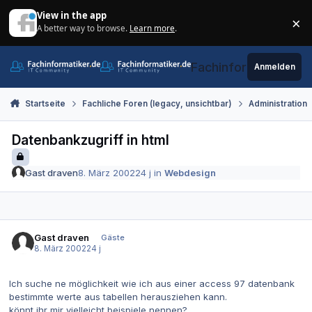
Zum Inhalt springen
View in the app
×
A better way to browse.
Learn more
.
Di
Fachinformatiker.de
Anmelden
Startseite
Fachliche Foren (legacy, unsichtbar)
Administration
Datenbankzugriff in html
Gast draven
8. März 2002
24 j
in
Webdesign
Gast draven
Gäste
8. März 2002
24 j
Ich suche ne möglichkeit wie ich aus einer access 97 datenbank
bestimmte werte aus tabellen herausziehen kann.
könnt ihr mir vielleicht beispiele nennen?