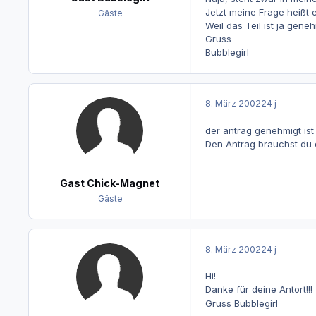
Jetzt meine Frage heißt 
Gäste
Weil das Teil ist ja gen
Gruss
Bubblegirl
8. März 2002
24 j
der antrag genehmigt ist 
Den Antrag brauchst du d
Gast Chick-Magnet
Gäste
8. März 2002
24 j
Hi!
Danke für deine Antort!!!
Gruss Bubblegirl