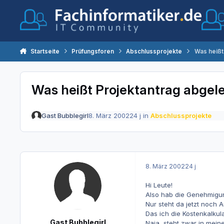
Zum Inhalt springen
Startseite
Prüfungsforen
Abschlussprojekte
Was heißt
Was heißt Projektantrag abgel
Gast Bubblegirl
8. März 2002
24 j
in
Abschlussprojekte
8. März 2002
24 j
Hi Leute!
Also hab die Genehmigu
Nur steht da jetzt noch
Das ich die Kostenkalkul
Gast Bubblegirl
Naja, steht zwar in meine