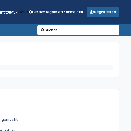
er.de
mmunity
Downloads
Jobs
Info
Bereits registriert? Anmelden
Registrieren
Suchen
n gemacht.
 zuhaben.