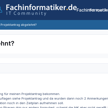
Fachinformatik
Beiträge
Co
 Projektantrag abgelehnt?
ehnt?
ng für meinen Projektantrag bekommen.
 Auflagen siehe Projektantrag und da wurden dann noch 2 Anmerkunge
ation noch in den Zeitplan aufnehmen soll.
n Phasen drin nur anders formuliert, scheint die IHK aber nicht gerafft