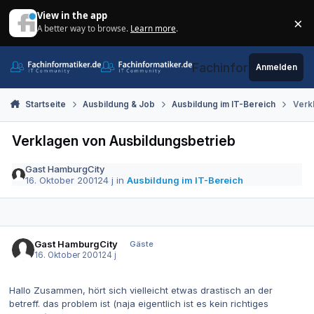
Zum Inhalt springen
View in the app
×
A better way to browse.
Learn more
.
Di
Fachinformatiker.de
Anmelden
Startseite
Ausbildung & Job
Ausbildung im IT-Bereich
Verk
Verklagen von Ausbildungsbetrieb
Gast HamburgCity
16. Oktober 2001
24 j
in
Ausbildung im IT-Bereich
Gast HamburgCity
Gäste
16. Oktober 2001
24 j
Hallo Zusammen, hört sich vielleicht etwas drastisch an der
betreff. das problem ist (naja eigentlich ist es kein richtiges