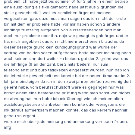
problem) ich habe jetzt bis sommer 01 für 2 jahre in einem betrieb
eine ausbildung als fi-si gemacht. habe jetzt aus 2 gründen die
stelle gewechselt. 1. weil es ziemlichen ärger mit meinem
vorgesetzten gab. dazu muss man sagen das ich nicht der erste
bin mit dem er probleme hatte. vor mir haben schon 2 andere
lehrlinge frühzeitig aufgehört. von aussenstehenden hört man
auch nur probleme über ihn. naja wie gesagt es gab ärger und er
hat mich angeblerrt das ich nicht mehr erscheinen brauche. da
dieser besagte grund kein kündigungsgrund war wurde der
vertrag von beiden seiten aufgehoben. hatte meiner meinung nach
auch keinen sinn dort weiter zu bleiben. gut der 2. grund war das
die lehrlinge (6 an der zahl, bei 2 mitarbeitern) nur zum
telefondienst und büro tätigkeiten eingesetzt wurden. nun hab ich
die lehrstelle gewechselt und konnte bei der neuen firma nur im 2.
lehrjahr einsteigen da ich in den zwei jahren einfach zu wenig dort
gelernt habe. vom berufsschulstoff wäre es gegangen nur was
bringt einem eine bestandene prüfung wenn man sonst von nichts
ne ahnung hat. nun habe ich mir überlegt wie ich meinen alten
ausbildungsbetrieb dranbekommen könnte oder wenigstens die
ihk darauf aufmerksam machen könnte, das das keinem nachmir
genau so ergeht.
würde mich über jede meinung und anmerkung von euch freuen.
mfg