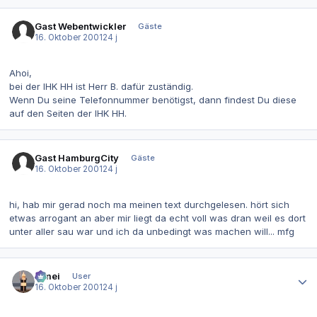
Gast Webentwickler
Gäste
16. Oktober 2001
24 j
Ahoi,
bei der IHK HH ist Herr B. dafür zuständig.
Wenn Du seine Telefonnummer benötigst, dann findest Du diese
auf den Seiten der IHK HH.
Gast HamburgCity
Gäste
16. Oktober 2001
24 j
hi, hab mir gerad noch ma meinen text durchgelesen. hört sich
etwas arrogant an aber mir liegt da echt voll was dran weil es dort
unter aller sau war und ich da unbedingt was machen will... mfg
Autor-Statistiken
bimei
User
16. Oktober 2001
24 j