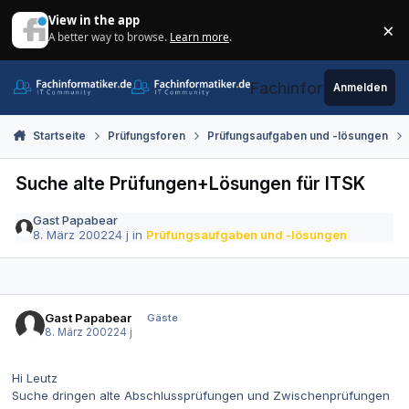
Zum Inhalt springen
View in the app
×
A better way to browse.
Learn more
.
Di
Fachinformatiker.de
Anmelden
Startseite
Prüfungsforen
Prüfungsaufgaben und -lösungen
Suche alte Prüfungen+Lösungen für ITSK
Gast Papabear
8. März 2002
24 j
in
Prüfungsaufgaben und -lösungen
Gast Papabear
Gäste
8. März 2002
24 j
Hi Leutz
Suche dringen alte Abschlussprüfungen und Zwischenprüfungen